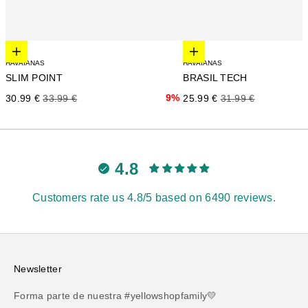
Elige opciones
Elige opciones
HAVAIANAS
HAVAIANAS
SLIM POINT
BRASIL TECH
Precio de oferta
Precio normal
9%
Precio de oferta
Precio normal
30.99 €
33.99 €
25.99 €
31.99 €
4.8
Customers rate us 4.8/5 based on 6490 reviews.
Newsletter
Forma parte de nuestra #yellowshopfamily💛