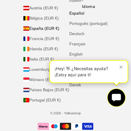
Español
Idioma
Austria (EUR €)
Español
Bélgica (EUR €)
Português (portugal)
España (EUR €)
Deutsch
Francia (EUR €)
Français
Irlanda (EUR €)
English
Italia (EUR €)
Italiano
×
×
¡Hey! 👋 ¿Necesitas ayuda?
¡Hey! 👋 ¿Necesitas ayuda?
Luxemburgo (EUR €)
¡Estoy aquí para ti!
¡Estoy aquí para ti!
Nederlands
Mónaco (EUR €)
Dansk
Países Bajos (EUR €)
Portugal (EUR €)
© 2026 - Yellowshop