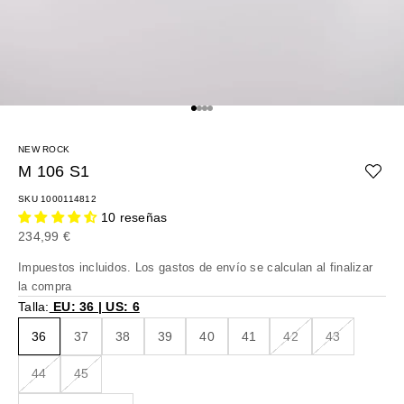
Ir al artículo 1
Ir al artículo 2
Ir al artículo 3
Ir al artículo 4
NEW ROCK
M 106 S1
SKU 1000114812
10 reseñas
Precio de oferta
234,99 €
Impuestos incluidos. Los
gastos de envío
se calculan al finalizar
la compra
Talla:
EU: 36 | US: 6
36
37
38
39
40
41
42
43
44
45
Reducir cantidad
Reducir cantidad