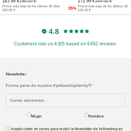
Precio de oferta
Precio anterior
Precio de oferta
Precio anterior
182.99 €
280.00 €
171.99 €
264.00 €
Precio más bajo de los últimos 30 días:
Precio más bajo de los últimos 30 d
35%
280.00 €
264.00 €
4.8
Customers rate us 4.8/5 based on 6492 reviews.
Newsletter
Forma parte de nuestra #yellowshopfamily💛
Mujer
Hombre
Acepto ceder mi correo para recibir la Newsletter de Yellowshop.es