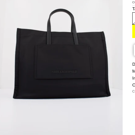
c
T
D
M
I
C
C