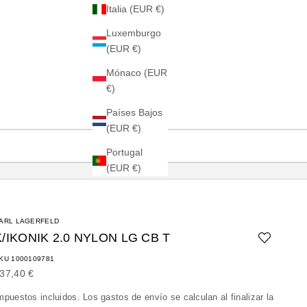
Italia (EUR €)
Luxemburgo
(EUR €)
Mónaco (EUR
€)
Países Bajos
(EUR €)
Portugal
(EUR €)
ARL LAGERFELD
K/IKONIK 2.0 NYLON LG CB T
KU 1000109781
recio de oferta
37,40 €
mpuestos incluidos. Los
gastos de envío
se calculan al finalizar la