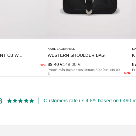
KARL LAGERFELD
K
K SIGNATURE CONT CB WALLET
WESTERN SHOULDER BAG
terior
Precio de oferta
Precio anterior
Pr
89.40 €
149.00 €
8
30%
Precio más bajo de los últimos 30 días: 149.00
Pr
40%
€
8
Customers rate us 4.8/5 based on 6490 r