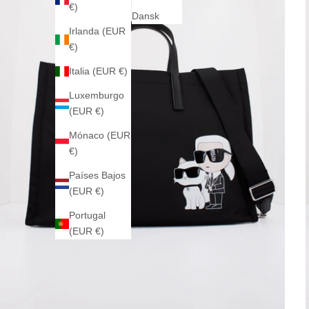
€)
Dansk
Irlanda (EUR
€)
Italia (EUR €)
Luxemburgo
(EUR €)
Mónaco (EUR
€)
Países Bajos
(EUR €)
Portugal
(EUR €)