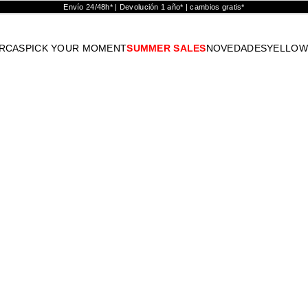
Envío 24/48h* | Devolución 1 año* | cambios gratis*
RCAS
PICK YOUR MOMENT
SUMMER SALES
NOVEDADES
YELLOW