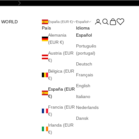
Siguiente
Abrir página de la cu
Abrir búsqueda
Abrir cesta
Abrir la wis
 WORLD
España (EUR €)
Español
País
Idioma
Alemania
Español
(EUR €)
Português
Austria (EUR
(portugal)
€)
Deutsch
Bélgica (EUR
Français
€)
English
España (EUR
€)
Italiano
Francia (EUR
Nederlands
€)
Dansk
Irlanda (EUR
€)