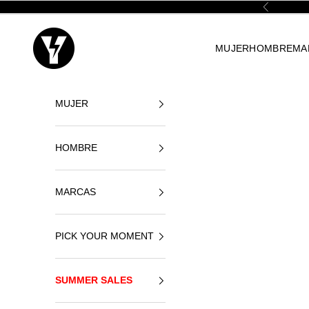
Ir al contenido
Anterior
Yellowshop
MUJER
HOMBRE
MA
MUJER
HOMBRE
MARCAS
PICK YOUR MOMENT
SUMMER SALES