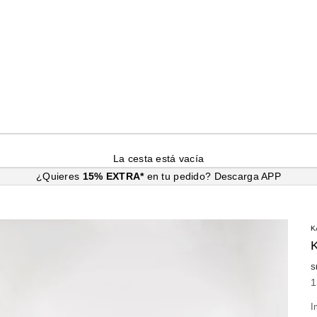
La cesta está vacía
¿Quieres
15% EXTRA*
en tu pedido?
Descarga APP
K
S
P
1
I