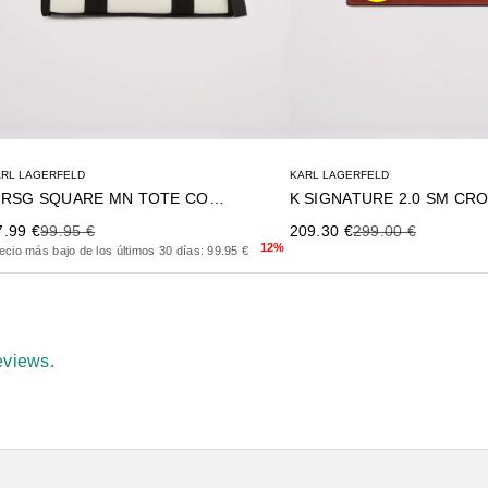
ARL LAGERFELD
KARL LAGERFELD
K RSG SQUARE MN TOTE COL B
ecio de oferta
Precio anterior
Precio de oferta
Precio anterior
7.99 €
99.95 €
209.30 €
299.00 €
12%
ecio más bajo de los últimos 30 días: 99.95 €
eviews.