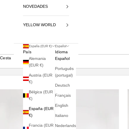
NOVEDADES
YELLOW WORLD
España (EUR €)
Español
País
Idioma
Cesta
Alemania
Español
(EUR €)
Português
Austria (EUR
(portugal)
€)
Deutsch
Bélgica (EUR
Français
€)
English
España (EUR
€)
Italiano
Francia (EUR
Nederlands