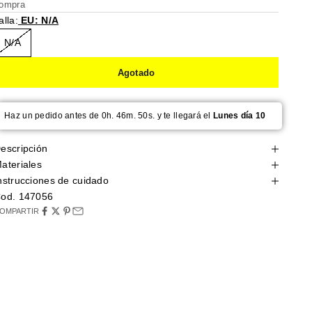
ompra
alla:
EU: N/A
N/A
Agotado
Haz un pedido antes de 0h. 46m. 49s. y te llegará el
Lunes día 10
escripción
ateriales
nstrucciones de cuidado
od. 147056
OMPARTIR