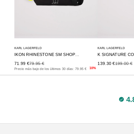
KARL LAGERFELD
KARL LAGERFELD
IKON RHINESTONE SM SHOPPER
Precio de oferta
Precio anterior
Precio de oferta
Precio an
71.99 €
79.95 €
139.30 €
199.00 €
10%
Precio más bajo de los últimos 30 días: 79.95 €
4.