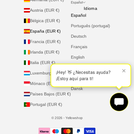
Español
Idioma
Austria (EUR €)
Español
Bélgica (EUR €)
Português (portugal)
España (EUR €)
Deutsch
Francia (EUR €)
Français
Irlanda (EUR €)
English
Italia (EUR €)
Italiano
×
×
¡Hey! 👋 ¿Necesitas ayuda?
¡Hey! 👋 ¿Necesitas ayuda?
Luxemburgo (EUR €)
¡Estoy aquí para ti!
¡Estoy aquí para ti!
Nederlands
Mónaco (EUR €)
Dansk
Países Bajos (EUR €)
Portugal (EUR €)
© 2026 - Yellowshop