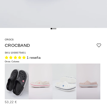
Ir al artículo 1
Ir al artículo 2
Ir al artículo 3
Ir al artículo 4
CROCS
CROCBAND
SKU 1000075401
1 reseña
Otros Colores
Precio de oferta
53,22 €