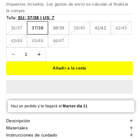
Impuestos incluidos. Los
gastos de envío
se calculan al finalizar
la compra
Talla:
EU: 37/38 | US: 7
36/37
37/38
38/39
39/40
41/42
42/43
43/44
45/46
46/47
Reducir cantidad
Reducir cantidad
Añadir a la cesta
Haz un pedido y te llegará el
Martes día 11
Descripción
Materiales
Instrucciones de cuidado