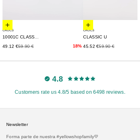
Elige opciones
Elige opciones
CROCS
CROCS
10001C CLASSIC U
CLASSIC U
Precio de oferta
Precio anterior
18%
Precio de oferta
Precio anterior
49.12 €
59.90 €
45.52 €
59.90 €
4.8
Customers rate us 4.8/5 based on 6498 reviews.
Newsletter
Forma parte de nuestra #yellowshopfamily💛