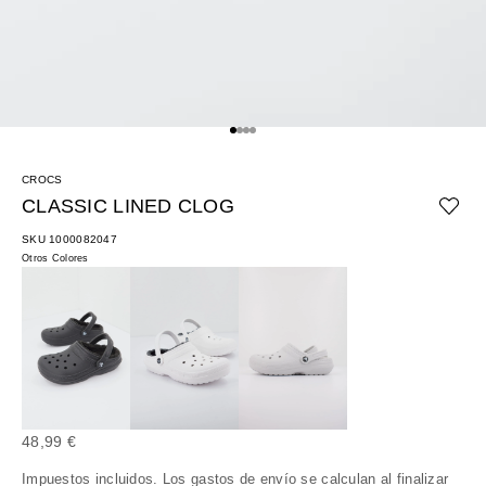
Ir al artículo 1
Ir al artículo 2
Ir al artículo 3
Ir al artículo 4
CROCS
CLASSIC LINED CLOG
SKU 1000082047
Otros Colores
Precio de oferta
48,99 €
Impuestos incluidos. Los
gastos de envío
se calculan al finalizar