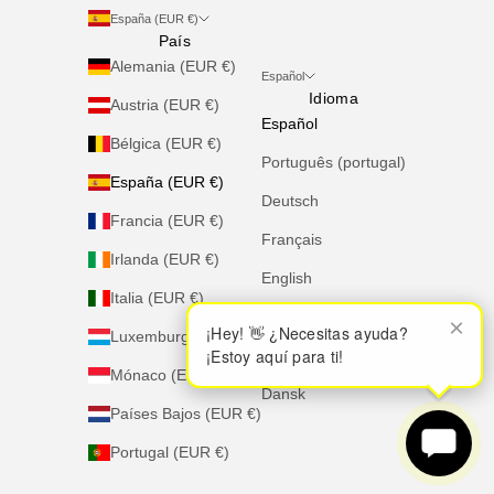
España (EUR €)
País
Alemania (EUR €)
Español
Idioma
Austria (EUR €)
Español
Bélgica (EUR €)
Português (portugal)
España (EUR €)
Deutsch
Francia (EUR €)
Français
Irlanda (EUR €)
English
Italia (EUR €)
Italiano
×
×
¡Hey! 👋 ¿Necesitas ayuda?
¡Hey! 👋 ¿Necesitas ayuda?
Luxemburgo (EUR €)
¡Estoy aquí para ti!
¡Estoy aquí para ti!
Nederlands
Mónaco (EUR €)
Dansk
Países Bajos (EUR €)
Portugal (EUR €)