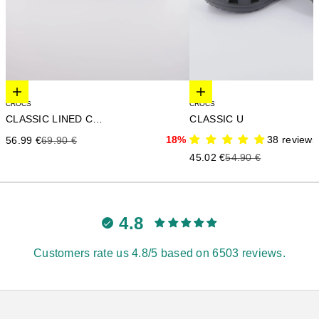
Elige opciones
Elige opciones
CROCS
CROCS
CLASSIC LINED CLOG
CLASSIC U
Precio de oferta
Precio anterior
18%
38 reviews
56.99 €
69.90 €
Precio de oferta
Precio anterior
45.02 €
54.90 €
4.8
Customers rate us 4.8/5 based on 6503 reviews.