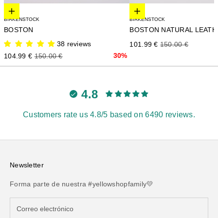
Elige opciones
Elige opciones
BIRKENSTOCK
BIRKENSTOCK
BOS
BOSTON
Precio de oferta
Precio normal
38 reviews
101.99 €
150.00 €
Precio de oferta
Precio normal
30%
104.99 €
150.00 €
4.8
Customers rate us 4.8/5 based on 6490 reviews.
Newsletter
Forma parte de nuestra #yellowshopfamily💛