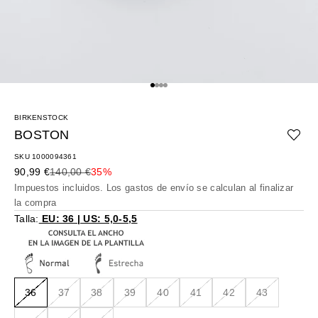
Ir al artículo 1
Ir al artículo 2
Ir al artículo 3
Ir al artículo 4
BIRKENSTOCK
BOSTON
SKU 1000094361
Precio de oferta
Precio normal
90,99 €
140,00 €
35%
Impuestos incluidos. Los
gastos de envío
se calculan al finalizar
la compra
Talla:
EU: 36 | US: 5,0-5,5
36
37
38
39
40
41
42
43