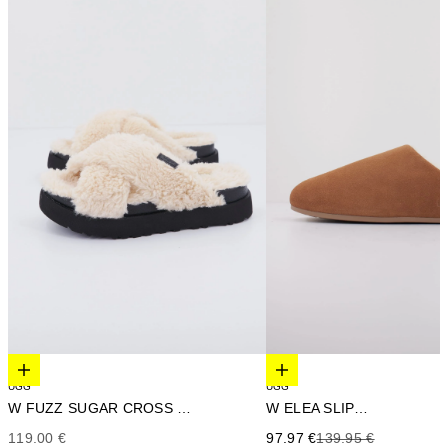
Elige opciones
Elige opciones
UGG
UGG
W FUZZ SUGAR CROSS SLIDE
W ELEA SLIP-ON
Precio de oferta
Precio de oferta
Precio anterior
119.00 €
97.97 €
139.95 €