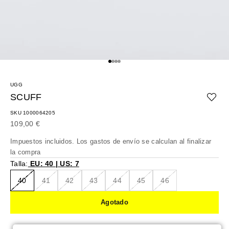
Ir al artículo 1
Ir al artículo 2
Ir al artículo 3
Ir al artículo 4
UGG
SCUFF
SKU 1000064205
Precio de oferta
109,00 €
Impuestos incluidos. Los
gastos de envío
se calculan al finalizar
la compra
Talla:
EU: 40 | US: 7
40
41
42
43
44
45
46
Agotado