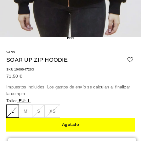
Ir al artículo 1
Ir al artículo 2
Ir al artículo 3
Ir al artículo 4
VANS
SOAR UP ZIP HOODIE
SKU 1000047263
Precio de oferta
71,50 €
Impuestos incluidos. Los
gastos de envío
se calculan al finalizar
la compra
Talla:
EU: L
L
M
S
XS
Agotado