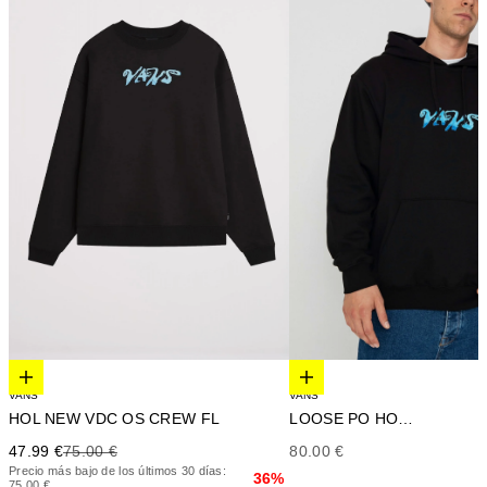
Elige opciones
Elige opciones
VANS
VANS
LOOSE PO HOODIE
HOL NEW VDC OS CREW FL
Precio de oferta
Precio de oferta
Precio anterior
80.00 €
47.99 €
75.00 €
Precio más bajo de los últimos 30 días:
36%
75.00 €