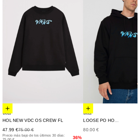
Elige opciones
Elige opciones
VANS
VANS
LOOSE PO HOODIE
HOL NEW VDC OS CREW FL
Precio de oferta
Precio de oferta
Precio anterior
80.00 €
47.99 €
75.00 €
Precio más bajo de los últimos 30 días:
36%
75.00 €