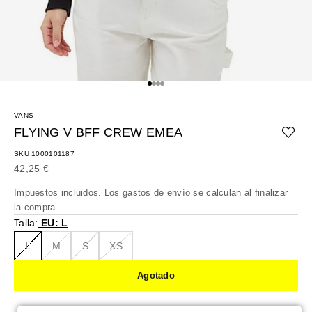
Ir al artículo 1
Ir al artículo 2
Ir al artículo 3
Ir al artículo 4
VANS
FLYING V BFF CREW EMEA
SKU 1000101187
Precio de oferta
42,25 €
Impuestos incluidos. Los
gastos de envío
se calculan al finalizar
la compra
Talla:
EU: L
L
M
S
XS
Agotado