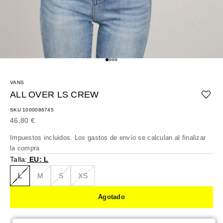
Ir al artículo 1
Ir al artículo 2
Ir al artículo 3
Ir al artículo 4
VANS
ALL OVER LS CREW
SKU 1000086745
Precio de oferta
46,80 €
Impuestos incluidos. Los
gastos de envío
se calculan al finalizar
la compra
Talla:
EU: L
L
M
S
XS
Agotado