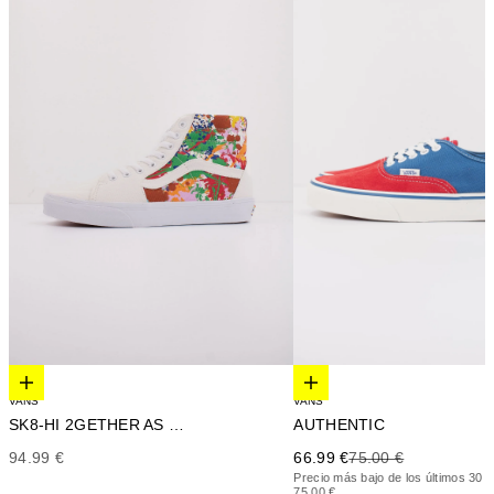
Elige opciones
Elige opciones
VANS
VANS
AUTHENTIC
SK8-HI 2GETHER AS OURS
Precio de oferta
Precio anterior
Precio de oferta
66.99 €
75.00 €
94.99 €
Precio más bajo de los últimos 30 d
75.00 €