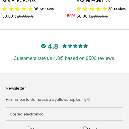
SK8-HI ECHO DX
SK8-HI ECHO DX
38 reviews
38 reviews
Precio de oferta
Precio anterior
50%
Precio de oferta
Precio anterior
50.00 €
100.00 €
50.00 €
100.00 €
4.8
Customers rate us 4.8/5 based on 6500 reviews.
Newsletter
Forma parte de nuestra #yellowshopfamily💛