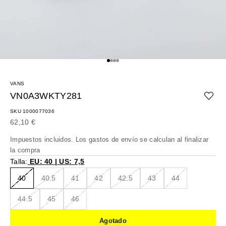
Ir al artículo 1
Ir al artículo 2
Ir al artículo 3
Ir al artículo 4
VANS
VN0A3WKTY281
SKU 1000077036
Precio de oferta
62,10 €
Impuestos incluidos. Los
gastos de envío
se calculan al finalizar
la compra
Talla:
EU: 40 | US: 7,5
40
40.5
41
42
42.5
43
44
44.5
45
46
Agotado