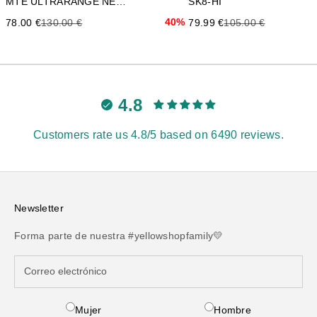
MTE ULTRARANGE NEO VR3
SK8-HI
Precio de oferta
Precio anterior
40%
Precio de oferta
Precio anterior
78.00 €
130.00 €
79.99 €
105.00 €
4.8
Customers rate us 4.8/5 based on 6490 reviews.
Newsletter
Forma parte de nuestra #yellowshopfamily💛
Mujer
Hombre