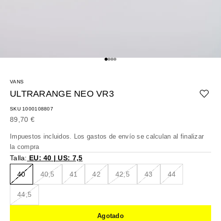
Ir al artículo 1
Ir al artículo 2
Ir al artículo 3
Ir al artículo 4
VANS
ULTRARANGE NEO VR3
SKU 1000108807
Precio de oferta
89,70 €
Impuestos incluidos. Los
gastos de envío
se calculan al finalizar
la compra
Talla:
EU: 40 | US: 7,5
40
40,5
41
42
42,5
43
44
44,5
Agotado