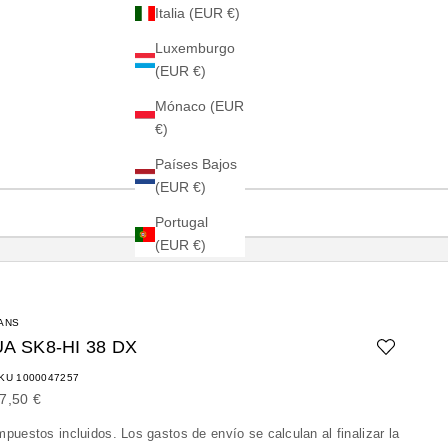
Italia (EUR €)
Luxemburgo
(EUR €)
Mónaco (EUR
€)
Países Bajos
(EUR €)
Portugal
(EUR €)
ANS
UA SK8-HI 38 DX
KU 1000047257
recio de oferta
7,50 €
mpuestos incluidos. Los
gastos de envío
se calculan al finalizar la