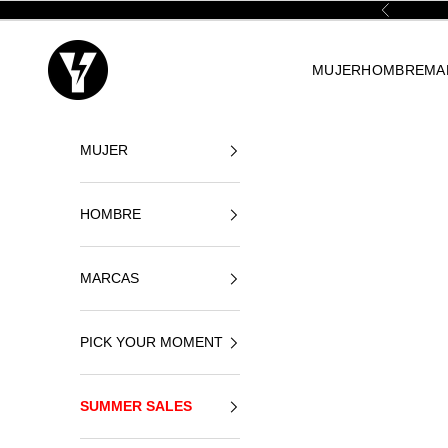
Ir al contenido
Anterior
Yellowshop
MUJER
HOMBRE
MA
MUJER
HOMBRE
MARCAS
PICK YOUR MOMENT
SUMMER SALES