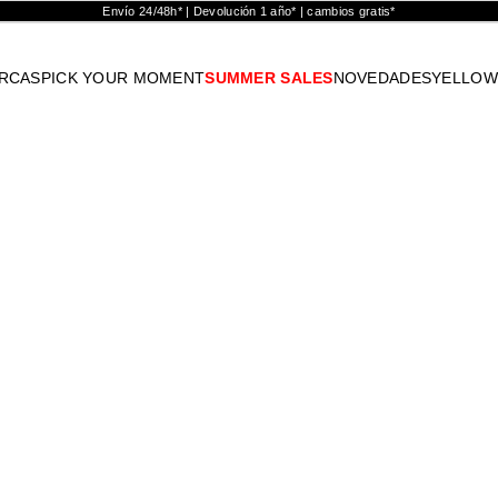
Envío 24/48h* | Devolución 1 año* | cambios gratis*
RCAS
PICK YOUR MOMENT
SUMMER SALES
NOVEDADES
YELLOW