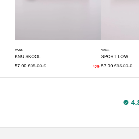
VANS
VANS
KNU SKOOL
SPORT LOW
Precio de oferta
Precio anterior
Precio de oferta
Precio ante
57.00 €
95.00 €
57.00 €
95.00 €
40%
4.