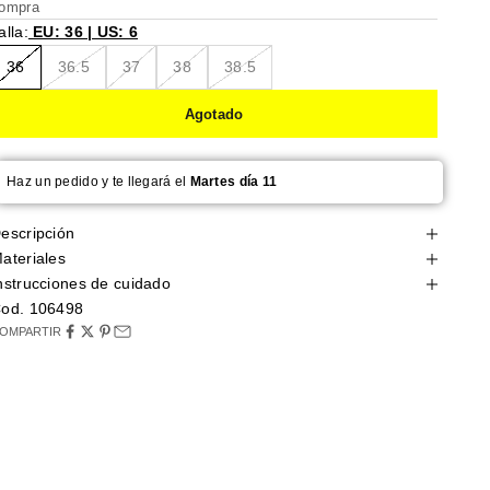
ompra
alla:
EU: 36 | US: 6
36
36.5
37
38
38.5
Agotado
Haz un pedido y te llegará el
Martes día 11
escripción
ateriales
nstrucciones de cuidado
od. 106498
OMPARTIR