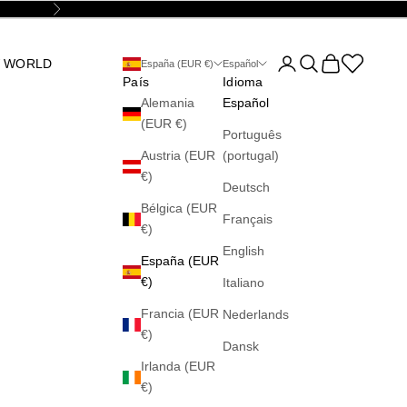
Siguiente
Abrir página de la cu
Abrir búsqueda
Abrir cesta
Abrir la wis
 WORLD
España (EUR €)
Español
País
Idioma
Alemania
Español
(EUR €)
Português
Austria (EUR
(portugal)
€)
Deutsch
Bélgica (EUR
Français
€)
English
España (EUR
€)
Italiano
Francia (EUR
Nederlands
€)
Dansk
Irlanda (EUR
€)