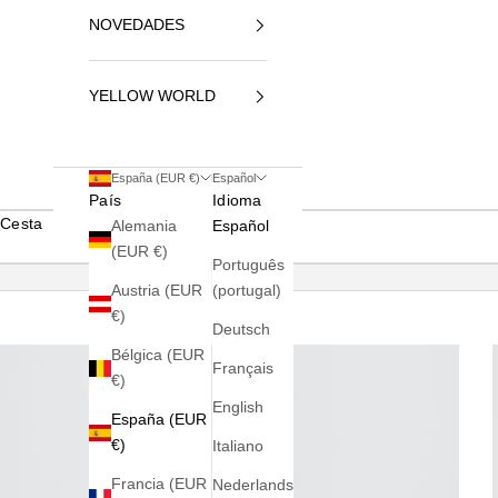
NOVEDADES
YELLOW WORLD
España (EUR €)
Español
País
Idioma
Cesta
Alemania
Español
(EUR €)
Português
Austria (EUR
(portugal)
€)
Deutsch
Bélgica (EUR
Français
€)
English
España (EUR
€)
Italiano
Francia (EUR
Nederlands