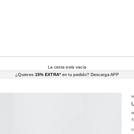
La cesta está vacía
¿Quieres
15% EXTRA*
en tu pedido?
Descarga APP
V
S
P
4
I