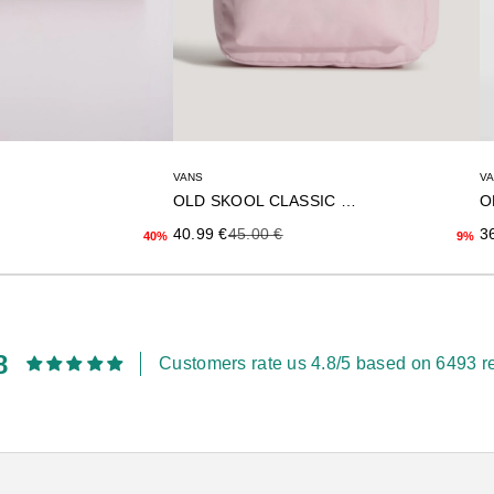
VANS
V
OLD SKOOL CLASSIC BACK
Precio de oferta
Precio anterior
Pr
rior
40.99 €
45.00 €
3
9%
40%
8
Customers rate us 4.8/5 based on 6493 r