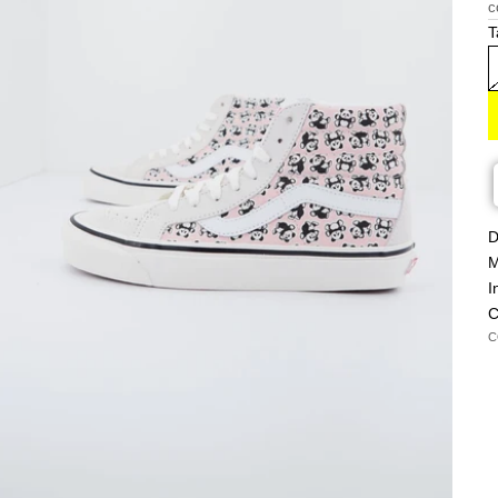
c
T
D
M
I
C
C