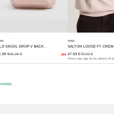
ANS
VANS
OLD SKOOL DROP V BACKPACK
SALTON LOOSE FT CREW
ecio de oferta
Precio anterior
Precio de oferta
Precio anterior
6.99 €
45.00 €
47.99 €
70.00 €
18%
Precio más bajo de los últimos 30 d
eviews.