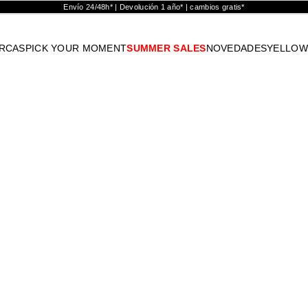
Envío 24/48h* | Devolución 1 año* | cambios gratis*
RCAS
PICK YOUR MOMENT
SUMMER SALES
NOVEDADES
YELLOW