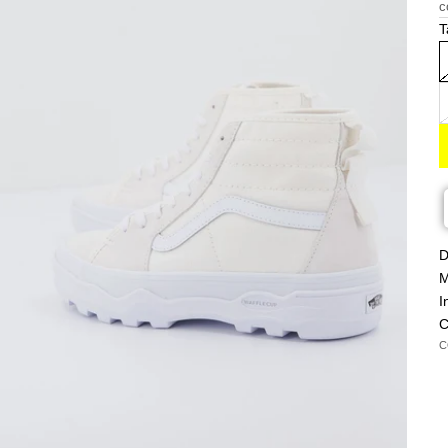
c
T
D
M
I
C
C