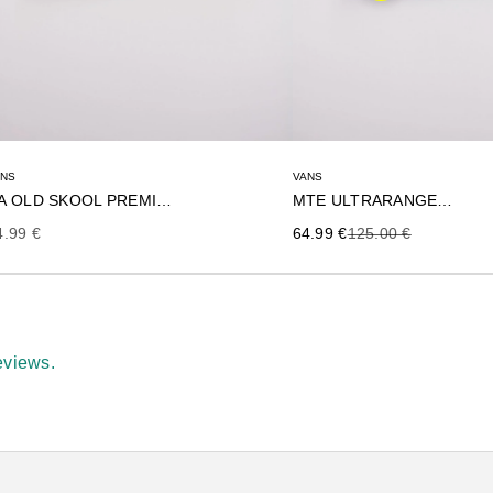
ANS
VANS
UA OLD SKOOL PREMIUM L
MTE ULTRARANGE VR3
ecio de oferta
Precio de oferta
Precio anterior
4.99 €
64.99 €
125.00 €
eviews.