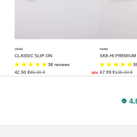
VANS
VANS
CLASSIC SLIP-ON
38 reviews
3
Precio de oferta
Precio anterior
Precio de oferta
Precio ante
42.50 €
85.00 €
47.99 €
105.00 €
50%
4.