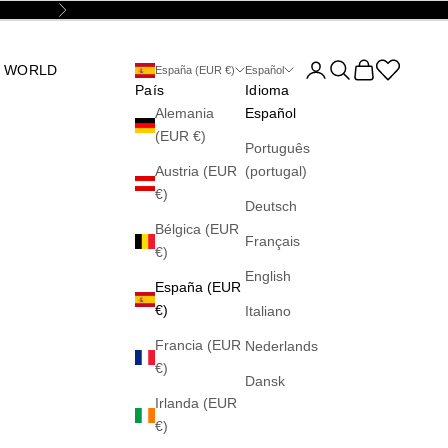
Siguiente
Abrir página de la cu
Abrir búsqueda
Abrir cesta
Abrir la wis
 WORLD
España (EUR €)
Español
País
Idioma
Alemania
Español
(EUR €)
Português
Austria (EUR
(portugal)
€)
Deutsch
Bélgica (EUR
Français
€)
English
España (EUR
€)
Italiano
Francia (EUR
Nederlands
€)
Dansk
Irlanda (EUR
€)