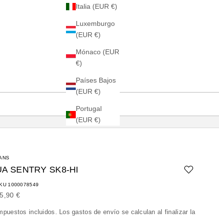
Italia (EUR €)
Luxemburgo
(EUR €)
Mónaco (EUR
€)
Países Bajos
(EUR €)
Portugal
(EUR €)
ANS
UA SENTRY SK8-HI
KU 1000078549
recio de oferta
5,90 €
mpuestos incluidos. Los
gastos de envío
se calculan al finalizar la