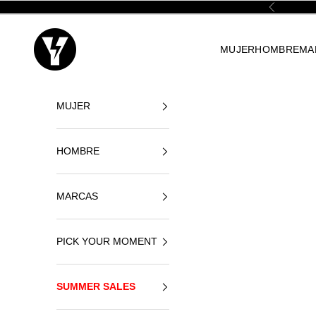
Ir al contenido
Anterior
Yellowshop
MUJER
HOMBRE
MA
MUJER
HOMBRE
MARCAS
PICK YOUR MOMENT
SUMMER SALES