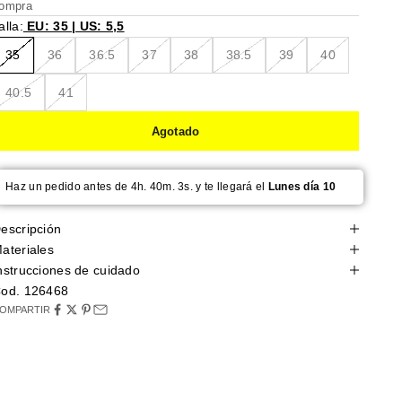
ompra
alla:
EU: 35 | US: 5,5
35
36
36.5
37
38
38.5
39
40
40.5
41
Agotado
Haz un pedido antes de 4h. 40m. 2s. y te llegará el
Lunes día 10
escripción
ateriales
nstrucciones de cuidado
od. 126468
OMPARTIR