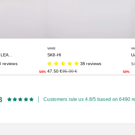
VANS
V
SK8-HI PREMIUM LEATHER
SK8-HI
8 reviews
38 reviews
Pr
9
rior
Precio de oferta
Precio anterior
47.50 €
95.00 €
54%
50%
8
Customers rate us 4.8/5 based on 6490 r