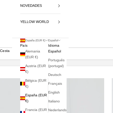
NOVEDADES
YELLOW WORLD
España (EUR €)
Español
País
Idioma
Cesta
Alemania
Español
(EUR €)
Português
Austria (EUR
(portugal)
€)
Deutsch
Bélgica (EUR
Français
€)
English
España (EUR
€)
Italiano
Francia (EUR
Nederlands