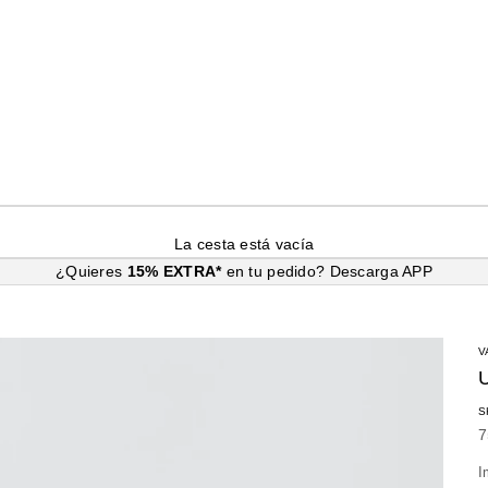
La cesta está vacía
¿Quieres
15% EXTRA*
en tu pedido?
Descarga APP
V
S
P
7
I