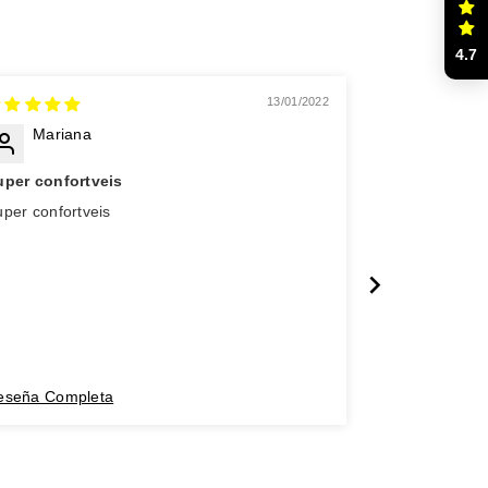
4.7
13/01/2022
Mariana
Mara
uper confortveis
geniales!
per confortveis
geniales!
eseña Completa
Reseña Comp