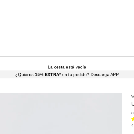
La cesta está vacía
¿Quieres
15% EXTRA*
en tu pedido?
Descarga APP
V
S
P
4