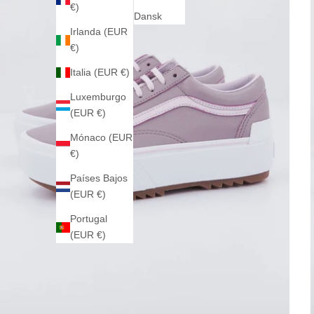
€)
Dansk
Irlanda (EUR
€)
Italia (EUR €)
Luxemburgo
(EUR €)
Mónaco (EUR
€)
Países Bajos
(EUR €)
Portugal
(EUR €)