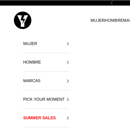
Ir al contenido
Anterior
Yellowshop
MUJER
HOMBRE
MA
MUJER
HOMBRE
MARCAS
PICK YOUR MOMENT
SUMMER SALES