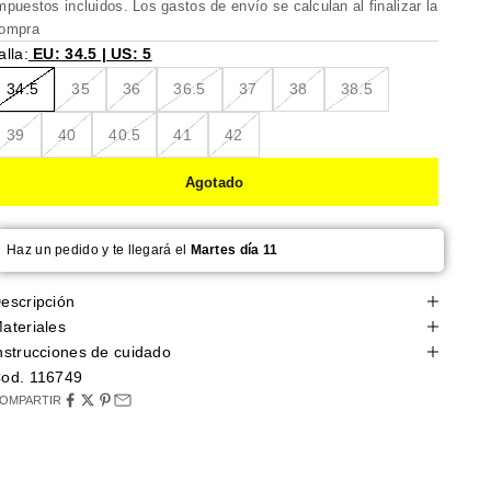
mpuestos incluidos. Los
gastos de envío
se calculan al finalizar la
ompra
alla:
EU: 34.5 | US: 5
34.5
35
36
36.5
37
38
38.5
39
40
40.5
41
42
Agotado
Haz un pedido y te llegará el
Martes día 11
escripción
ateriales
nstrucciones de cuidado
od. 116749
OMPARTIR