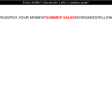
Envío 24/48h* | Devolución 1 año* | cambios gratis*
RCAS
PICK YOUR MOMENT
SUMMER SALES
NOVEDADES
YELLOW