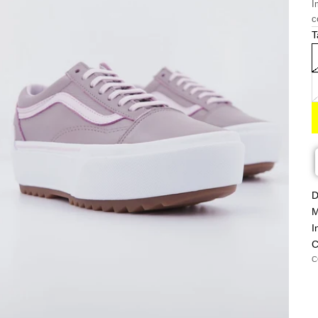
I
c
T
D
M
I
C
C