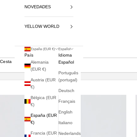
NOVEDADES
YELLOW WORLD
España (EUR €)
Español
País
Idioma
Cesta
Alemania
Español
(EUR €)
Português
Austria (EUR
(portugal)
€)
Deutsch
Bélgica (EUR
Français
€)
English
España (EUR
€)
Italiano
Francia (EUR
Nederlands