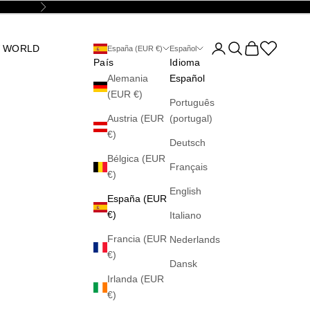
Siguiente
Abrir página de la cu
Abrir búsqueda
Abrir cesta
Abrir la wis
 WORLD
España (EUR €)
Español
País
Idioma
Alemania
Español
(EUR €)
Português
Austria (EUR
(portugal)
€)
Deutsch
Bélgica (EUR
Français
€)
English
España (EUR
€)
Italiano
Francia (EUR
Nederlands
€)
Dansk
Irlanda (EUR
€)