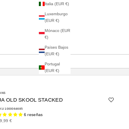
Italia (EUR €)
Luxemburgo
(EUR €)
Mónaco (EUR
€)
Países Bajos
(EUR €)
Portugal
(EUR €)
ANS
UA OLD SKOOL STACKED
KU 1000064685
6 reseñas
recio de oferta
9,99 €