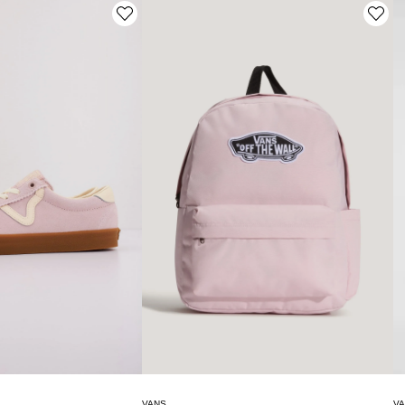
VANS
V