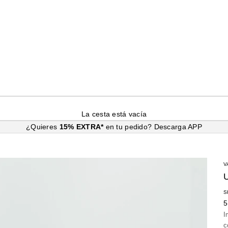
La cesta está vacía
¿Quieres
15% EXTRA*
en tu pedido?
Descarga APP
V
S
P
5
I
c