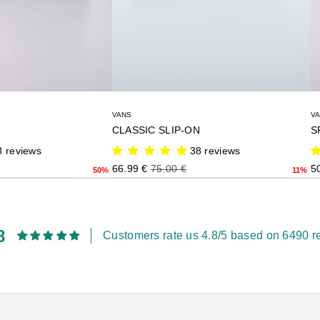
VANS
V
CLASSIC SLIP-ON
S
8 reviews
38 reviews
rmal
Precio de oferta
Precio normal
Pr
66.99 €
75.00 €
5
50%
11%
8
Customers rate us 4.8/5 based on 6490 r