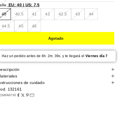
alla:
EU: 40 | US: 7,5
40
40,5
41
42
42,5
43
44
44,5
45
46
Agotado
Haz un pedido antes de 6h. 2m. 38s. y te llegará el
Viernes día 7
escripción
ateriales
nstrucciones de cuidado
od. 132161
OMPARTIR