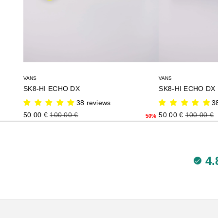
VANS
VANS
SK8-HI ECHO DX
SK8-HI ECHO DX
38 reviews
3
Precio de oferta
Precio normal
Precio de oferta
Precio no
50.00 €
100.00 €
50.00 €
100.00 €
50%
4.