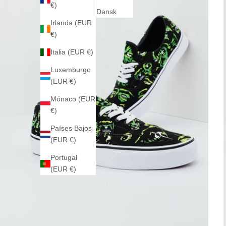
€)
Dansk
Irlanda (EUR
€)
Italia (EUR €)
Luxemburgo
(EUR €)
Mónaco (EUR
€)
Países Bajos
(EUR €)
Portugal
(EUR €)