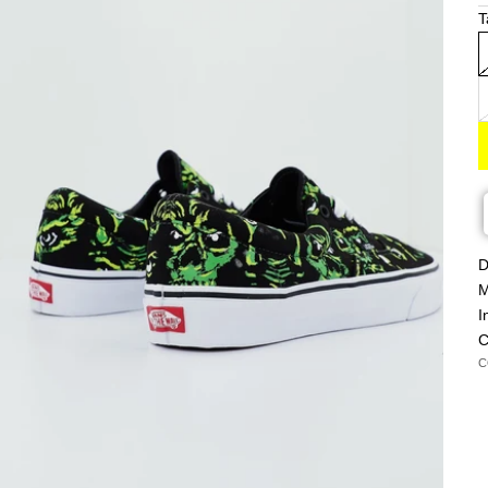
T
D
M
I
C
C