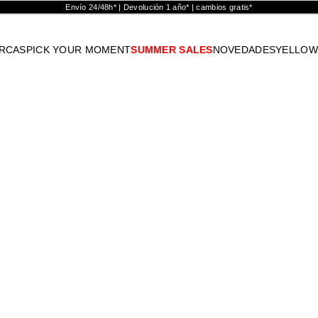
Envío 24/48h* | Devolución 1 año* | cambios gratis*
RCAS
PICK YOUR MOMENT
SUMMER SALES
NOVEDADES
YELLOW