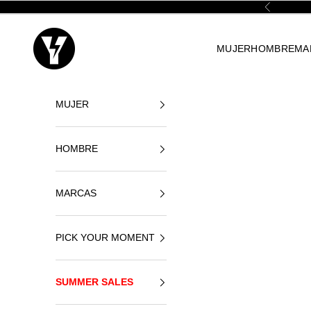
Ir al contenido
Anterior
Yellowshop
MUJER
HOMBRE
MA
MUJER
HOMBRE
MARCAS
PICK YOUR MOMENT
SUMMER SALES