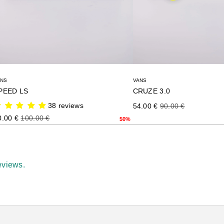
ANS
VANS
PEED LS
CRUZE 3.0
38 reviews
Precio de oferta
Precio normal
54.00 €
90.00 €
ecio de oferta
Precio normal
0.00 €
100.00 €
50%
eviews.