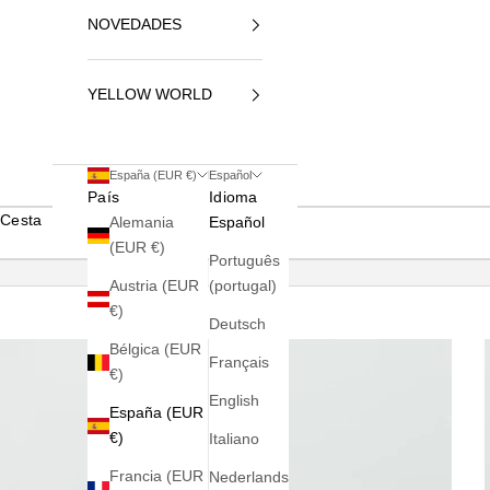
NOVEDADES
YELLOW WORLD
España (EUR €)
Español
País
Idioma
Cesta
Alemania
Español
(EUR €)
Português
Austria (EUR
(portugal)
€)
Deutsch
Bélgica (EUR
Français
€)
English
España (EUR
€)
Italiano
Francia (EUR
Nederlands