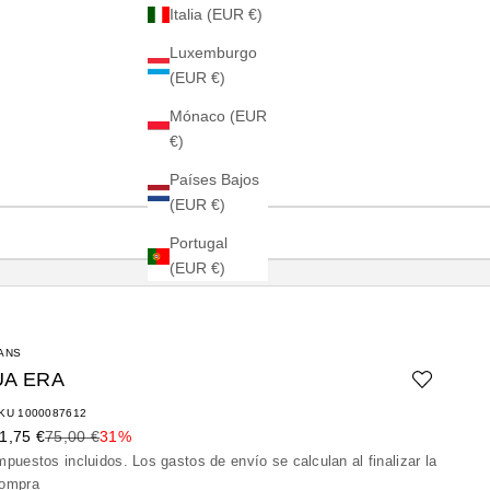
Italia (EUR €)
Luxemburgo
(EUR €)
Mónaco (EUR
€)
Países Bajos
(EUR €)
Portugal
(EUR €)
ANS
UA ERA
KU 1000087612
recio de oferta
Precio normal
1,75 €
75,00 €
31%
mpuestos incluidos. Los
gastos de envío
se calculan al finalizar la
ompra