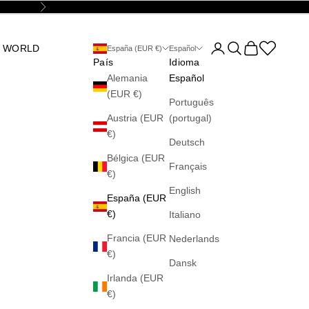
Siguiente
Abrir página de la cu
Abrir búsqueda
Abrir cesta
Abrir la wis
 WORLD
España (EUR €)
Español
País
Idioma
Alemania
Español
(EUR €)
Português
Austria (EUR
(portugal)
€)
Deutsch
Bélgica (EUR
Français
€)
English
España (EUR
€)
Italiano
Francia (EUR
Nederlands
€)
Dansk
Irlanda (EUR
€)