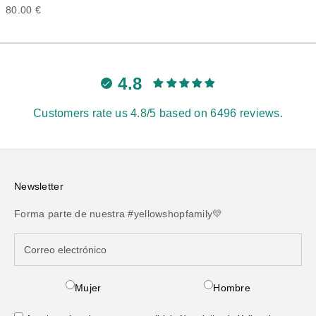
Precio de oferta
80.00 €
4.8
Customers rate us 4.8/5 based on 6496 reviews.
Newsletter
Forma parte de nuestra #yellowshopfamily💛
Mujer
Hombre