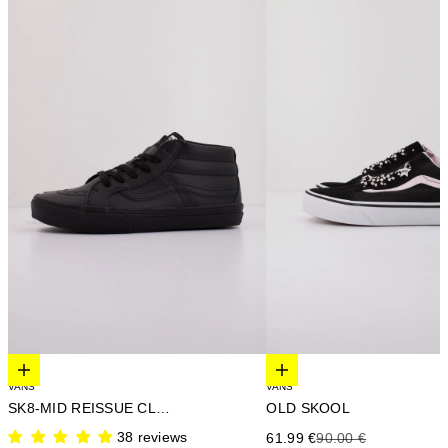
Elige opciones
Elige opciones
VANS
VANS
SK8-MID REISSUE CLASSI
OLD SKOOL
38 reviews
Precio de oferta
Precio anterior
61.99 €
90.00 €