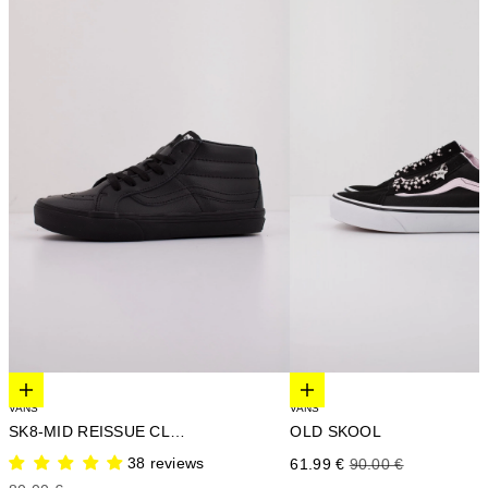
Elige opciones
Elige opciones
VANS
VANS
SK8-MID REISSUE CLASSI
OLD SKOOL
38 reviews
Precio de oferta
Precio normal
61.99 €
90.00 €