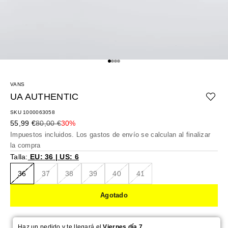
Ir al artículo 1
Ir al artículo 2
Ir al artículo 3
Ir al artículo 4
VANS
UA AUTHENTIC
SKU 1000063058
Precio de oferta
Precio normal
55,99 €
80,00 €
30%
Impuestos incluidos. Los
gastos de envío
se calculan al finalizar
la compra
Talla:
EU: 36 | US: 6
36
37
38
39
40
41
Agotado
Haz un pedido y te llegará el
Viernes día 7