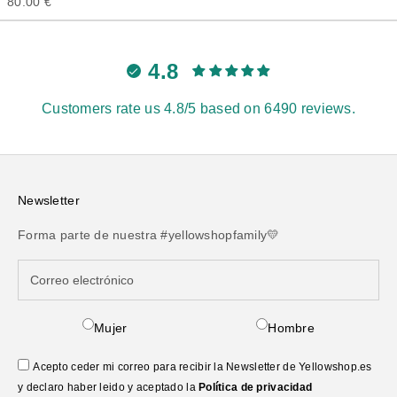
Precio de oferta
80.00 €
4.8
Customers rate us 4.8/5 based on 6490 reviews.
Newsletter
Forma parte de nuestra #yellowshopfamily💛
Mujer
Hombre
Acepto ceder mi correo para recibir la Newsletter de Yellowshop.es
y declaro haber leido y aceptado la
Política de privacidad