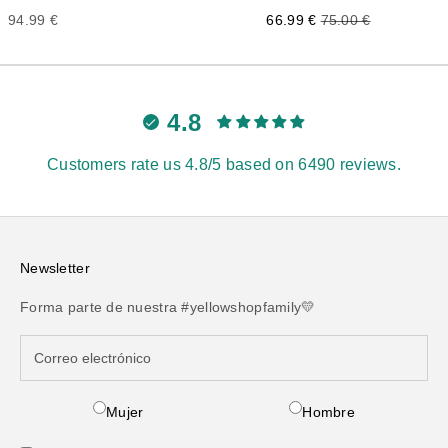
Precio de oferta
Precio normal
Precio de oferta
66.99 €
75.00 €
94.99 €
4.8
Customers rate us 4.8/5 based on 6490 reviews.
Newsletter
Forma parte de nuestra #yellowshopfamily💛
Mujer
Hombre