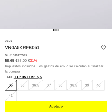
Ir al artículo 1
Ir al artículo 2
Ir al artículo 3
Ir al artículo 4
VANS
VN0A5KRFB051
SKU 1000073525
Precio de oferta
Precio normal
58,65 €
85,00 €
31%
Impuestos incluidos. Los
gastos de envío
se calculan al finalizar
la compra
Talla:
EU: 35 | US: 5,5
35
36
36.5
37
38
38.5
39
40
41
Agotado