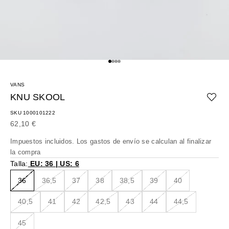
Ir al artículo 1
Ir al artículo 2
Ir al artículo 3
Ir al artículo 4
VANS
KNU SKOOL
SKU 1000101222
Precio de oferta
62,10 €
Impuestos incluidos. Los
gastos de envío
se calculan al finalizar
la compra
Talla:
EU: 36 | US: 6
36
36,5
37
38
38,5
39
40
40,5
41
42
42,5
43
44
44,5
45