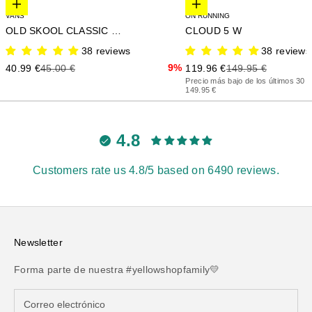
Elige opciones
Elige opciones
VANS
ON RUNNING
OLD SKOOL CLASSIC BACK
CLOUD 5 W
38 reviews
38 reviews
Precio de oferta
Precio anterior
9%
Precio de oferta
Precio anterior
40.99 €
45.00 €
119.96 €
149.95 €
Precio más bajo de los últimos 30 d
149.95 €
4.8
Customers rate us 4.8/5 based on 6490 reviews.
Newsletter
Forma parte de nuestra #yellowshopfamily💛