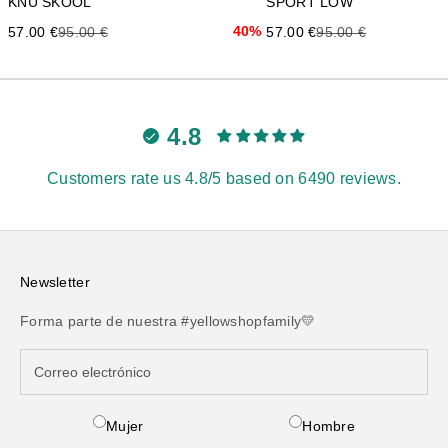
KNU SKOOL
SPORT LOW
Precio de oferta
Precio anterior
40%
Precio de oferta
Precio anterior
57.00 €
95.00 €
57.00 €
95.00 €
4.8
Customers rate us 4.8/5 based on 6490 reviews.
Newsletter
Forma parte de nuestra #yellowshopfamily💛
Mujer
Hombre