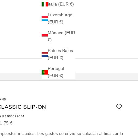
Italia (EUR €)
Luxemburgo
(EUR €)
Mónaco (EUR
€)
Países Bajos
(EUR €)
Portugal
(EUR €)
ANS
CLASSIC SLIP-ON
KU 1000099644
recio de oferta
1,75 €
mpuestos incluidos. Los
gastos de envío
se calculan al finalizar la