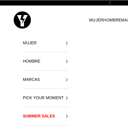
Ir al contenido
Anterior
Yellowshop
MUJER
HOMBRE
MA
MUJER
HOMBRE
MARCAS
PICK YOUR MOMENT
SUMMER SALES