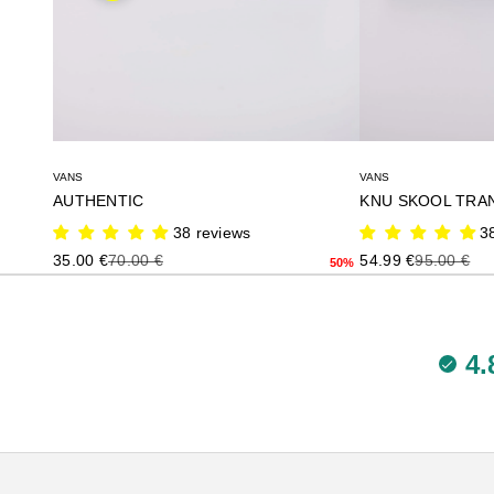
VANS
VANS
AUTHENTIC
38 reviews
3
Precio de oferta
Precio anterior
Precio de oferta
Precio ante
35.00 €
70.00 €
54.99 €
95.00 €
50%
4.