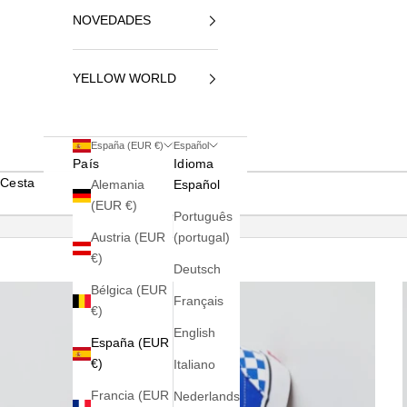
NOVEDADES
YELLOW WORLD
España (EUR €)
Español
País
Idioma
Cesta
Alemania
Español
(EUR €)
Português
Austria (EUR
(portugal)
€)
Deutsch
Bélgica (EUR
Français
€)
English
España (EUR
€)
Italiano
Francia (EUR
Nederlands