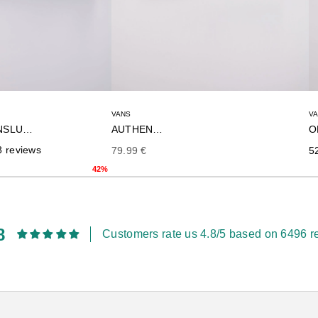
VANS
V
KNU SKOOL TRANSLUCENT
AUTHENTIC
8 reviews
Precio de oferta
Pr
79.99 €
5
rior
42%
8
Customers rate us 4.8/5 based on 6496 r