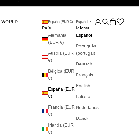
Siguiente
Abrir página de la cu
Abrir búsqueda
Abrir cesta
Abrir la wis
 WORLD
España (EUR €)
Español
País
Idioma
Alemania
Español
(EUR €)
Português
Austria (EUR
(portugal)
€)
Deutsch
Bélgica (EUR
Français
€)
English
España (EUR
€)
Italiano
Francia (EUR
Nederlands
€)
Dansk
Irlanda (EUR
€)