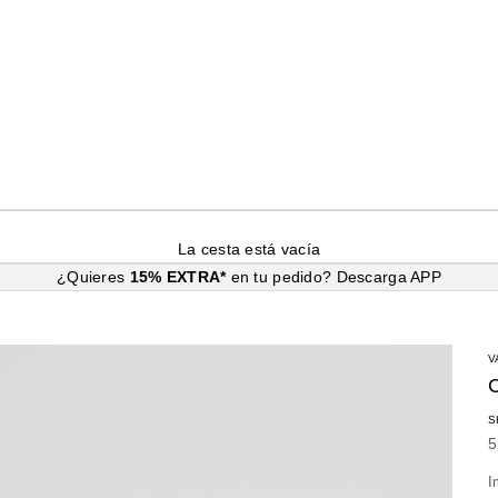
La cesta está vacía
¿Quieres
15% EXTRA*
en tu pedido?
Descarga APP
V
S
P
5
I