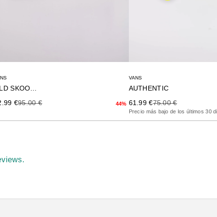
VANS
ANS
AUTHENTIC
OLD SKOOL 36
Precio de oferta
Precio anterior
ecio de oferta
Precio anterior
61.99 €
75.00 €
2.99 €
95.00 €
44%
Precio más bajo de los últimos 30 d
eviews.