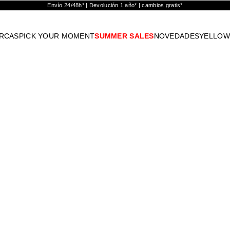
Envío 24/48h* | Devolución 1 año* | cambios gratis*
RCAS
PICK YOUR MOMENT
SUMMER SALES
NOVEDADES
YELLOW