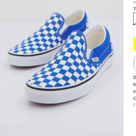
c
T
D
M
I
C
C