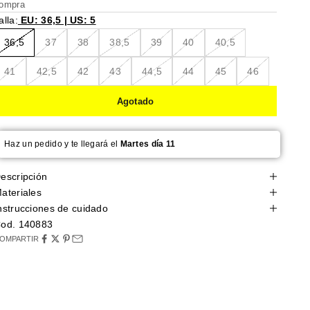
ompra
alla:
EU: 36,5 | US: 5
36,5
37
38
38,5
39
40
40,5
41
42,5
42
43
44,5
44
45
46
Agotado
Haz un pedido y te llegará el
Martes día 11
escripción
ateriales
nstrucciones de cuidado
od. 140883
OMPARTIR