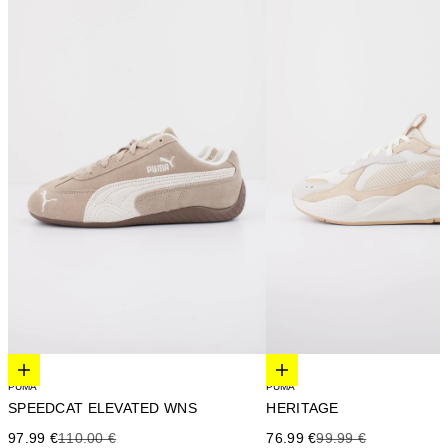
Elige opciones
Elige opciones
PUMA
PUMA
SPEEDCAT ELEVATED WNS
HERITAGE
Precio de oferta
Precio anterior
Precio de oferta
Precio anterior
97.99 €
110.00 €
76.99 €
99.99 €