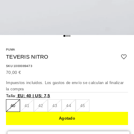
Ir al artículo 1
Ir al artículo 2
Ir al artículo 3
Ir al artículo 4
PUMA
TEVERIS NITRO
SKU 1000089473
Precio de oferta
70,00 €
Impuestos incluidos. Los
gastos de envío
se calculan al finalizar
la compra
Talla:
EU: 40 | US: 7,5
40
41
42
43
44
45
Agotado