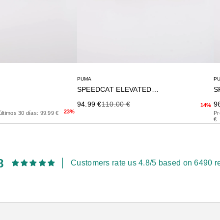
PUMA
P
SPEEDCAT ELEVATED WNS
S
rior
Precio de oferta
Precio anterior
Pr
94.99 €
110.00 €
9
14%
23%
últimos 30 días: 99.99 €
Pr
€
8
Customers rate us 4.8/5 based on 6490 r