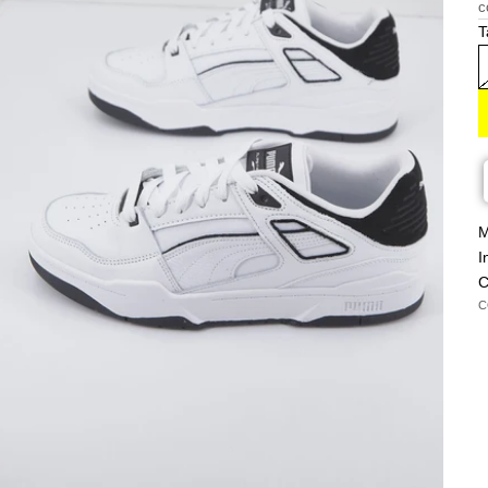
c
T
M
I
C
C