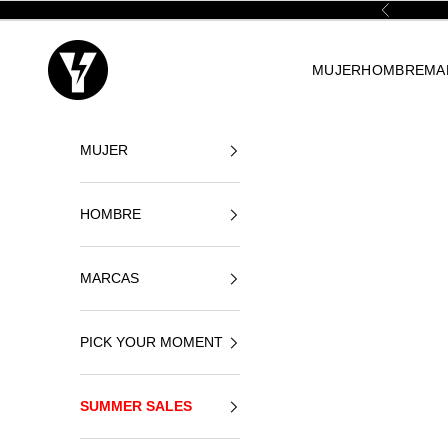
Ir al contenido
Anterior
Yellowshop
MUJER
HOMBRE
MA
MUJER
HOMBRE
MARCAS
PICK YOUR MOMENT
SUMMER SALES