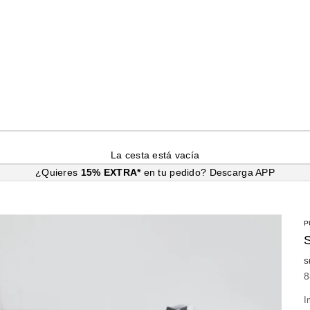
La cesta está vacía
¿Quieres
15% EXTRA*
en tu pedido?
Descarga APP
P
S
P
8
I