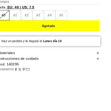
ompra
alla:
EU: 40 | US: 7,5
40
41
42
43
44
45
Agotado
Haz un pedido y te llegará el
Lunes día 10
ateriales
nstrucciones de cuidado
od. 140295
OMPARTIR