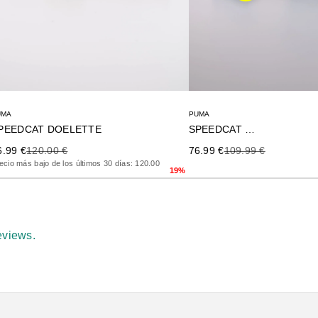
UMA
PUMA
PEEDCAT DOELETTE
SPEEDCAT OG
ecio de oferta
Precio anterior
Precio de oferta
Precio anterior
6.99 €
120.00 €
76.99 €
109.99 €
ecio más bajo de los últimos 30 días: 120.00
19%
eviews.