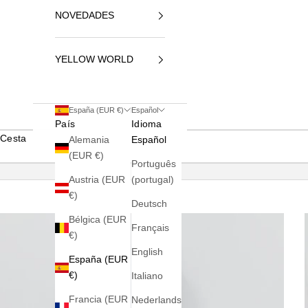
NOVEDADES
YELLOW WORLD
España (EUR €)
Español
País
Idioma
Cesta
Alemania
Español
(EUR €)
Português
Austria (EUR
(portugal)
€)
Deutsch
Bélgica (EUR
Français
€)
English
España (EUR
€)
Italiano
Francia (EUR
Nederlands