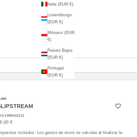
Italia (EUR €)
Luxemburgo
(EUR €)
Mónaco (EUR
€)
Países Bajos
(EUR €)
Portugal
(EUR €)
UMA
SLIPSTREAM
KU 1000101212
recio de oferta
8,00 €
mpuestos incluidos. Los
gastos de envío
se calculan al finalizar la