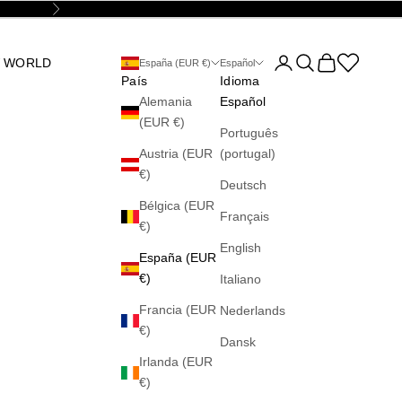
Siguiente
Abrir página de la cu
Abrir búsqueda
Abrir cesta
Abrir la wis
 WORLD
España (EUR €)
Español
País
Idioma
Alemania
Español
(EUR €)
Português
Austria (EUR
(portugal)
€)
Deutsch
Bélgica (EUR
Français
€)
English
España (EUR
€)
Italiano
Francia (EUR
Nederlands
€)
Dansk
Irlanda (EUR
€)