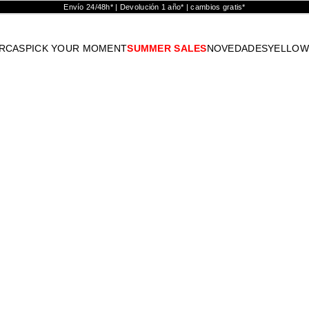
Envío 24/48h* | Devolución 1 año* | cambios gratis*
RCAS
PICK YOUR MOMENT
SUMMER SALES
NOVEDADES
YELLOW