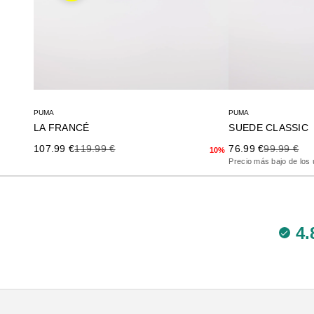
PUMA
PUMA
LA FRANCÉ
SUEDE CLASSIC
Precio de oferta
Precio anterior
Precio de oferta
Precio ante
107.99 €
119.99 €
76.99 €
99.99 €
10%
Precio más bajo de los 
4.