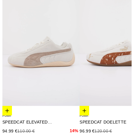
Elige opciones
Elige opciones
PUMA
PUMA
SPEEDCAT ELEVATED WNS
SPEEDCAT DOELETTE
Precio de oferta
Precio anterior
14%
Precio de oferta
Precio anterior
94.99 €
110.00 €
96.99 €
120.00 €