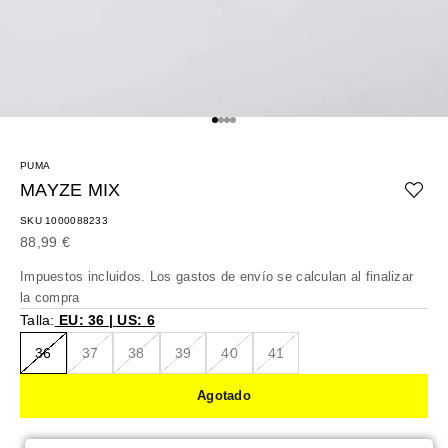
Ir al artículo 1
Ir al artículo 2
Ir al artículo 3
Ir al artículo 4
PUMA
MAYZE MIX
SKU 1000088233
Precio de oferta
88,99 €
Impuestos incluidos. Los
gastos de envío
se calculan al finalizar
la compra
Talla:
EU: 36 | US: 6
36
37
38
39
40
41
Agotado