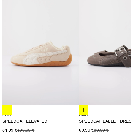
Elige opciones
Elige opciones
PUMA
PUMA
SPEEDCAT ELEVATED
SPEEDCAT BALLET DRES
Precio de oferta
Precio anterior
Precio de oferta
Precio anterior
84.99 €
109.99 €
69.99 €
89.99 €