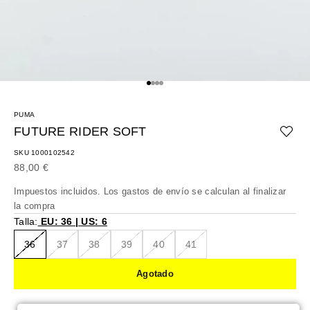
Ir al artículo 1
Ir al artículo 2
Ir al artículo 3
Ir al artículo 4
PUMA
FUTURE RIDER SOFT
SKU 1000102542
Precio de oferta
88,00 €
Impuestos incluidos. Los
gastos de envío
se calculan al finalizar
la compra
Talla:
EU: 36 | US: 6
36
37
38
39
40
41
Agotado