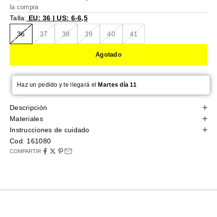
la compra
Talla:
EU: 36 | US: 6-6,5
36
37
38
39
40
41
Agotado
Haz un pedido y te llegará el
Martes día 11
Descripción
Materiales
Instrucciones de cuidado
Cod. 161080
COMPARTIR