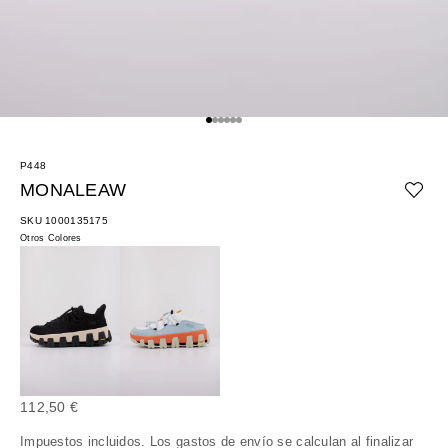
Ir al artículo 1
Ir al artículo 2
Ir al artículo 3
Ir al artículo 4
Ir al artículo 5
Ir al artículo 6
P448
MONALEAW
SKU 1000135175
Otros Colores
Precio de oferta
112,50 €
Impuestos incluidos. Los
gastos de envío
se calculan al finalizar