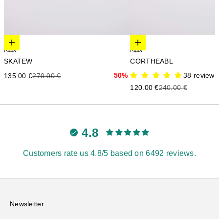
Elige opciones
Elige opciones
P448
P448
SKATEW
CORTHEABL
Precio de oferta
Precio anterior
50%
38 reviews
135.00 €
270.00 €
Precio de oferta
Precio anterior
120.00 €
240.00 €
4.8
Customers rate us 4.8/5 based on 6492 reviews.
Newsletter