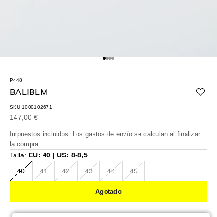
Ir al artículo 1
Ir al artículo 2
Ir al artículo 3
Ir al artículo 4
P448
BALIBLM
SKU 1000102671
Precio de oferta
147,00 €
Impuestos incluidos. Los
gastos de envío
se calculan al finalizar
la compra
Talla:
EU: 40 | US: 8-8,5
40
41
42
43
44
45
Agotado