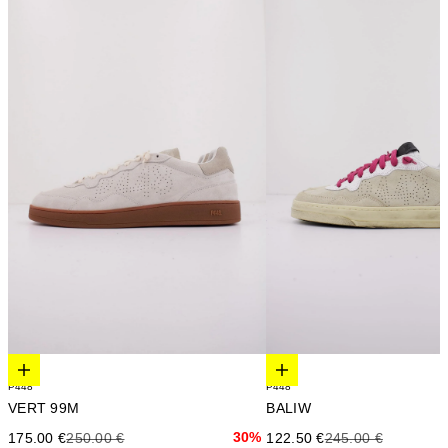
Elige opciones
Elige opciones
P448
P448
VERT 99M
BALIW
Precio de oferta
Precio anterior
30%
Precio de oferta
Precio anterior
175.00 €
250.00 €
122.50 €
245.00 €