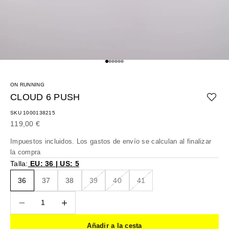
Ir al artículo 1
Ir al artículo 2
Ir al artículo 3
Ir al artículo 4
Ir al artículo 5
Ir al artículo 6
ON RUNNING
CLOUD 6 PUSH
SKU 1000138215
Precio de oferta
119,00 €
Impuestos incluidos. Los
gastos de envío
se calculan al finalizar
la compra
Talla:
EU: 36 | US: 5
36
37
38
39
40
41
Reducir cantidad
Reducir cantidad
Añadir a la cesta