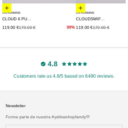
Elige opciones
Elige opciones
ON RUNNING
ON RUNNING
CLOUD 6 PUSH
CLOUDSWIFT 4
Precio de oferta
Precio anterior
30%
Precio de oferta
Precio anterior
119.00 €
170.00 €
119.00 €
170.00 €
4.8
Customers rate us 4.8/5 based on 6490 reviews.
Newsletter
Forma parte de nuestra #yellowshopfamily💛