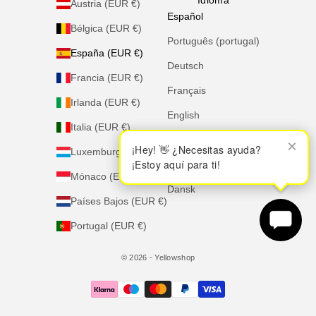
Austria (EUR €)
Español
Bélgica (EUR €)
Português (portugal)
España (EUR €)
Deutsch
Francia (EUR €)
Français
Irlanda (EUR €)
English
Italia (EUR €)
Italiano
×
×
¡Hey! 👋 ¿Necesitas ayuda?
¡Hey! 👋 ¿Necesitas ayuda?
Luxemburgo (EUR €)
¡Estoy aquí para ti!
¡Estoy aquí para ti!
Nederlands
Mónaco (EUR €)
Dansk
Países Bajos (EUR €)
Portugal (EUR €)
© 2026 - Yellowshop