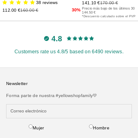
Precio de oferta
Precio anterior
38 reviews
141.10 €
170.00 €
Precio más bajo de los últimos 30 d
Precio de oferta
Precio anterior
30%
112.00 €
160.00 €
144.50 €
*Descuento calculado sobre el PVP
4.8
Customers rate us 4.8/5 based on 6490 reviews.
Newsletter
Forma parte de nuestra #yellowshopfamily💛
Mujer
Hombre