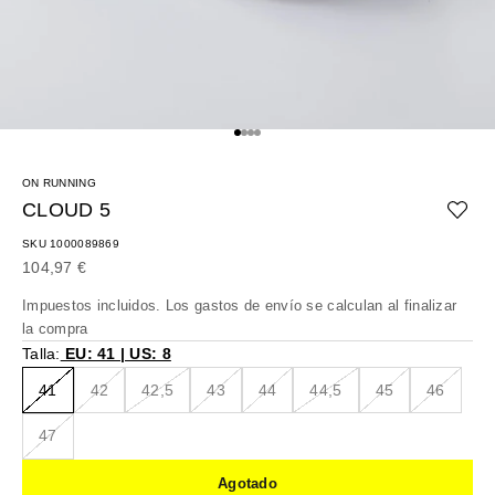
Ir al artículo 1
Ir al artículo 2
Ir al artículo 3
Ir al artículo 4
ON RUNNING
CLOUD 5
SKU 1000089869
Precio de oferta
104,97 €
Impuestos incluidos. Los
gastos de envío
se calculan al finalizar
la compra
Talla:
EU: 41 | US: 8
41
42
42,5
43
44
44,5
45
46
47
Agotado