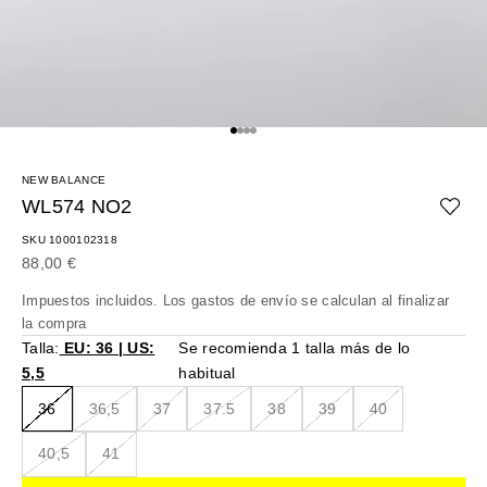
Ir al artículo 1
Ir al artículo 2
Ir al artículo 3
Ir al artículo 4
NEW BALANCE
WL574 NO2
SKU 1000102318
Precio de oferta
88,00 €
Impuestos incluidos. Los
gastos de envío
se calculan al finalizar
la compra
Talla:
EU: 36 | US:
Se recomienda 1 talla más de lo
5,5
habitual
36
36,5
37
37.5
38
39
40
40,5
41