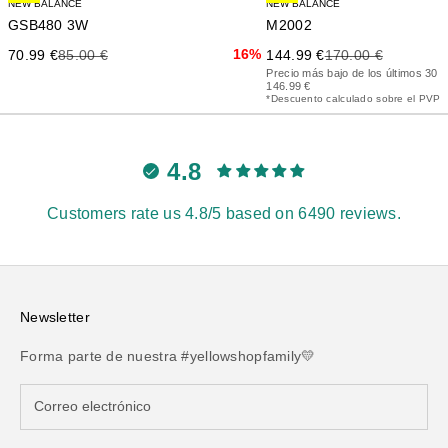
NEW BALANCE
NEW BALANCE
M2002
GSB480 3W
Precio de oferta
Precio anterior
Precio de oferta
Precio anterior
16%
144.99 €
170.00 €
70.99 €
85.00 €
Precio más bajo de los últimos 30 d
146.99 €
*Descuento calculado sobre el PVP
4.8
Customers rate us 4.8/5 based on 6490 reviews.
Newsletter
Forma parte de nuestra #yellowshopfamily💛