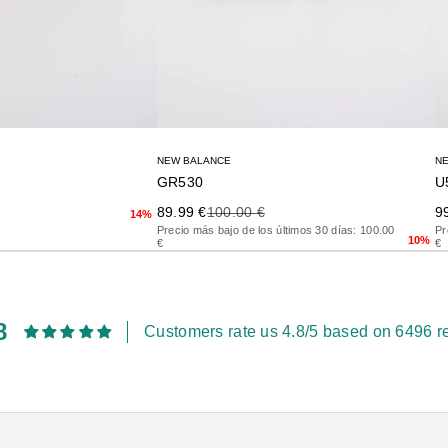
NEW BALANCE
N
GR530
U
rior
Precio de oferta
Precio anterior
Pr
89.99 €
100.00 €
9
14%
Precio más bajo de los últimos 30 días: 100.00
Pr
10%
€
€
8
Customers rate us 4.8/5 based on 6496 r