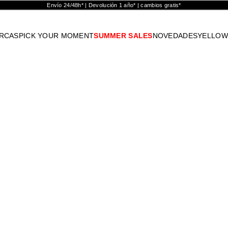
Envío 24/48h* | Devolución 1 año* | cambios gratis*
RCAS
PICK YOUR MOMENT
SUMMER SALES
NOVEDADES
YELLOW