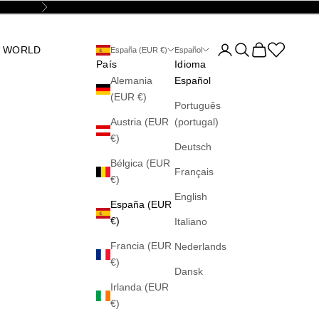
Siguiente
Abrir página de la cu
Abrir búsqueda
Abrir cesta
Abrir la wis
 WORLD
España (EUR €)
Español
País
Idioma
Alemania
Español
(EUR €)
Português
Austria (EUR
(portugal)
€)
Deutsch
Bélgica (EUR
Français
€)
English
España (EUR
€)
Italiano
Francia (EUR
Nederlands
€)
Dansk
Irlanda (EUR
€)