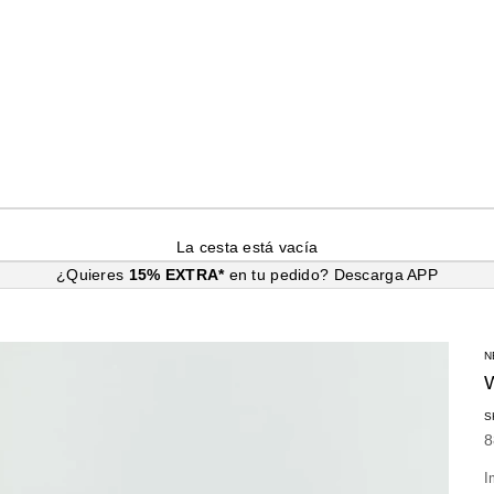
La cesta está vacía
¿Quieres
15% EXTRA*
en tu pedido?
Descarga APP
N
S
P
8
I