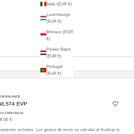
Italia (EUR €)
Luxemburgo
(EUR €)
Mónaco (EUR
€)
Países Bajos
(EUR €)
Portugal
(EUR €)
EW BALANCE
WL574 EVP
KU 1000100141
recio de oferta
8,00 €
mpuestos incluidos. Los
gastos de envío
se calculan al finalizar la