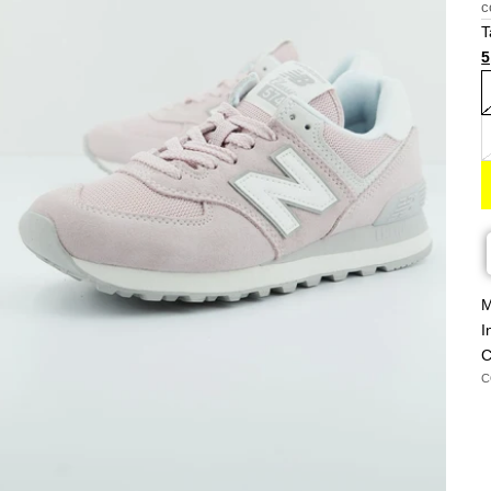
c
T
5
M
I
C
C