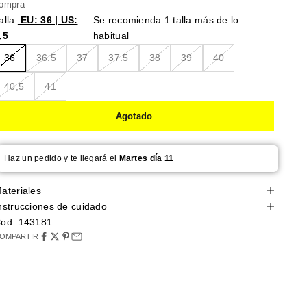
ompra
alla:
EU: 36 | US:
Se recomienda 1 talla más de lo
,5
habitual
36
36.5
37
37.5
38
39
40
40,5
41
Agotado
Haz un pedido y te llegará el
Martes día 11
ateriales
nstrucciones de cuidado
od. 143181
OMPARTIR