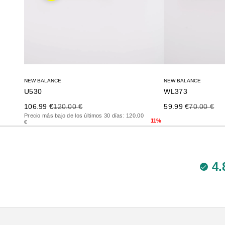
NEW BALANCE
NEW BALANCE
U530
WL373
Precio de oferta
Precio anterior
Precio de oferta
Precio ante
106.99 €
120.00 €
59.99 €
70.00 €
Precio más bajo de los últimos 30 días: 120.00
11%
€
4.