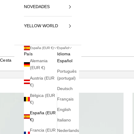
NOVEDADES
YELLOW WORLD
España (EUR €)
Español
País
Idioma
Cesta
Alemania
Español
(EUR €)
Português
Austria (EUR
(portugal)
€)
Deutsch
Bélgica (EUR
Français
€)
English
España (EUR
€)
Italiano
Francia (EUR
Nederlands