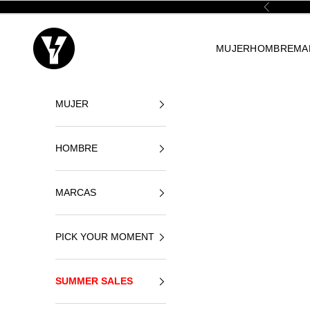
Ir al contenido
Anterior
Yellowshop
MUJER
HOMBRE
MA
MUJER
HOMBRE
MARCAS
PICK YOUR MOMENT
SUMMER SALES