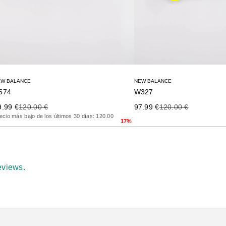
EW BALANCE
NEW BALANCE
574
W327
ecio de oferta
Precio anterior
Precio de oferta
Precio anterior
9.99 €
120.00 €
97.99 €
120.00 €
ecio más bajo de los últimos 30 días: 120.00
17%
eviews.