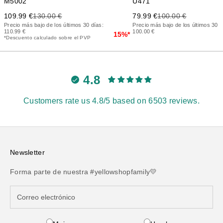
M5002
U471
Precio de oferta
Precio anterior
Precio de oferta
Precio anterior
109.99 €
130.00 €
79.99 €
100.00 €
Precio más bajo de los últimos 30 días:
Precio más bajo de los últimos 30 d
110.99 €
100.00 €
15%*
*Descuento calculado sobre el PVP
4.8
Customers rate us 4.8/5 based on 6503 reviews.
Newsletter
Forma parte de nuestra #yellowshopfamily💛