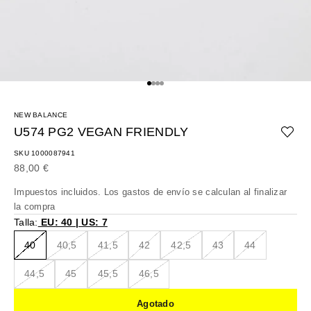
Ir al artículo 1
Ir al artículo 2
Ir al artículo 3
Ir al artículo 4
NEW BALANCE
U574 PG2 VEGAN FRIENDLY
SKU 1000087941
Precio de oferta
88,00 €
Impuestos incluidos. Los
gastos de envío
se calculan al finalizar
la compra
Talla:
EU: 40 | US: 7
40
40,5
41,5
42
42,5
43
44
44,5
45
45,5
46,5
Agotado