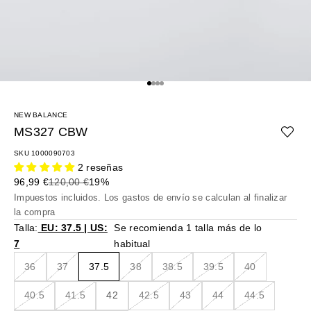
Ir al artículo 1
Ir al artículo 2
Ir al artículo 3
Ir al artículo 4
NEW BALANCE
MS327 CBW
SKU 1000090703
2 reseñas
Precio de oferta
Precio normal
96,99 €
120,00 €
19%
Impuestos incluidos. Los
gastos de envío
se calculan al finalizar
la compra
Talla:
EU: 37.5 | US:
Se recomienda 1 talla más de lo
7
habitual
36
37
37.5
38
38.5
39.5
40
40.5
41.5
42
42.5
43
44
44.5