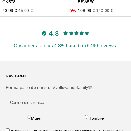
BBW550
GK578
Precio de oferta
Precio normal
Precio de oferta
Precio normal
9%
108.99 €
140.00 €
40.99 €
45.00 €
4.8
Customers rate us 4.8/5 based on 6490 reviews.
Newsletter
Forma parte de nuestra #yellowshopfamily💛
Mujer
Hombre
Acepto ceder mi correo para recibir la Newsletter de Yellowshop.es