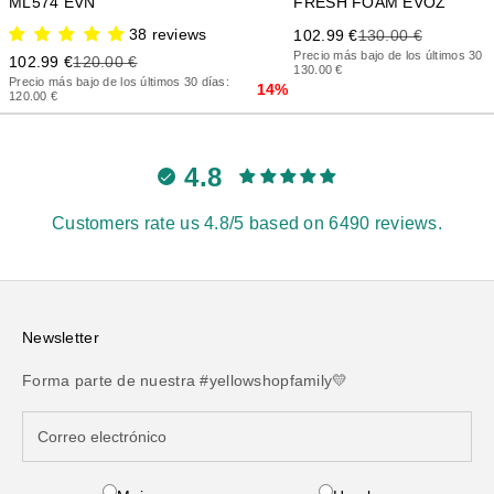
FRESH FOAM EVOZ
ML574 EVN
Precio de oferta
Precio anterior
38 reviews
102.99 €
130.00 €
Precio más bajo de los últimos 30 d
Precio de oferta
Precio anterior
102.99 €
120.00 €
130.00 €
Precio más bajo de los últimos 30 días:
14%
120.00 €
4.8
Customers rate us 4.8/5 based on 6490 reviews.
Newsletter
Forma parte de nuestra #yellowshopfamily💛