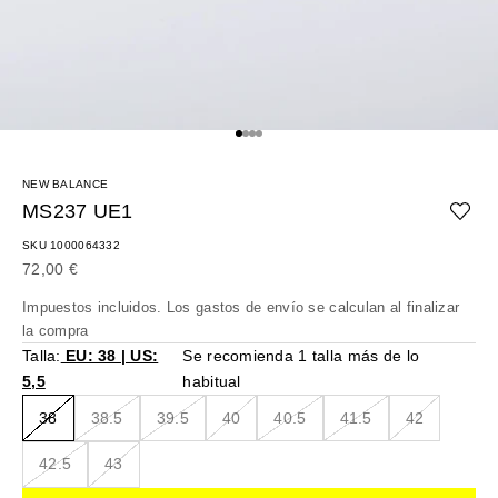
Ir al artículo 1
Ir al artículo 2
Ir al artículo 3
Ir al artículo 4
NEW BALANCE
MS237 UE1
SKU 1000064332
Precio de oferta
72,00 €
Impuestos incluidos. Los
gastos de envío
se calculan al finalizar
la compra
Talla:
EU: 38 | US:
Se recomienda 1 talla más de lo
5,5
habitual
38
38.5
39.5
40
40.5
41.5
42
42.5
43