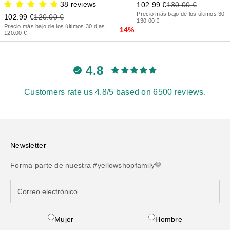
Precio de oferta
Precio anterior
38 reviews
102.99 €
130.00 €
Precio más bajo de los últimos 30 d
Precio de oferta
Precio anterior
102.99 €
120.00 €
130.00 €
Precio más bajo de los últimos 30 días:
14%
120.00 €
4.8
Customers rate us 4.8/5 based on 6500 reviews.
Newsletter
Forma parte de nuestra #yellowshopfamily💛
Mujer
Hombre