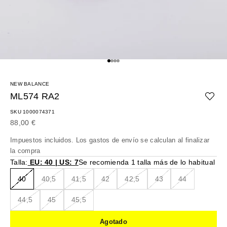
Ir al artículo 1
Ir al artículo 2
Ir al artículo 3
Ir al artículo 4
NEW BALANCE
ML574 RA2
SKU 1000074371
Precio de oferta
88,00 €
Impuestos incluidos. Los
gastos de envío
se calculan al finalizar
la compra
Talla:
EU: 40 | US: 7
Se recomienda 1 talla más de lo habitual
40
40,5
41,5
42
42,5
43
44
44,5
45
45,5
Agotado