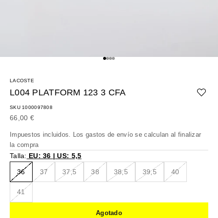
Ir al artículo 1
Ir al artículo 2
Ir al artículo 3
Ir al artículo 4
LACOSTE
L004 PLATFORM 123 3 CFA
SKU 1000097808
Precio de oferta
66,00 €
Impuestos incluidos. Los
gastos de envío
se calculan al finalizar
la compra
Talla:
EU: 36 | US: 5,5
36
37
37,5
38
38,5
39,5
40
41
Agotado