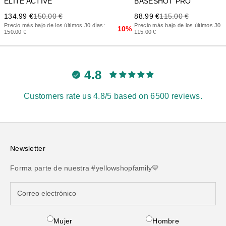
ELITE ACTIVE
BASESHOT PRO
Precio de oferta
Precio anterior
Precio de oferta
Precio anterior
134.99 €
150.00 €
88.99 €
115.00 €
Precio más bajo de los últimos 30 días:
Precio más bajo de los últimos 30 d
10%
150.00 €
115.00 €
4.8
Customers rate us 4.8/5 based on 6500 reviews.
Newsletter
Forma parte de nuestra #yellowshopfamily💛
Mujer
Hombre