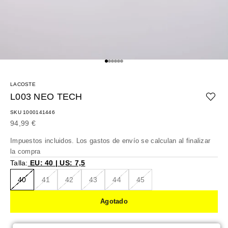
Ir al artículo 1
Ir al artículo 2
Ir al artículo 3
Ir al artículo 4
Ir al artículo 5
Ir al artículo 6
LACOSTE
L003 NEO TECH
SKU 1000141446
Precio de oferta
94,99 €
Impuestos incluidos. Los
gastos de envío
se calculan al finalizar
la compra
Talla:
EU: 40 | US: 7,5
40
41
42
43
44
45
Agotado