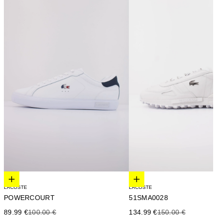
Elige opciones
Elige opciones
LACOSTE
LACOSTE
51SMA0028
POWERCOURT
Precio de oferta
Precio anterior
Precio de oferta
Precio anterior
134.99 €
150.00 €
89.99 €
100.00 €