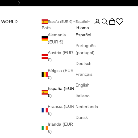
Siguiente
Abrir página de la cu
Abrir búsqueda
Abrir cesta
Abrir la wis
 WORLD
España (EUR €)
Español
País
Idioma
Alemania
Español
(EUR €)
Português
Austria (EUR
(portugal)
€)
Deutsch
Bélgica (EUR
Français
€)
English
España (EUR
€)
Italiano
Francia (EUR
Nederlands
€)
Dansk
Irlanda (EUR
€)