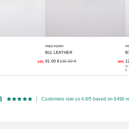
FRED PERRY
F
B11 LEATHER
B
terior
Precio de oferta
Precio anterior
Pr
91.00 €
130.00 €
1
14%
30%
Pr
€
8
Customers rate us 4.8/5 based on 6490 r