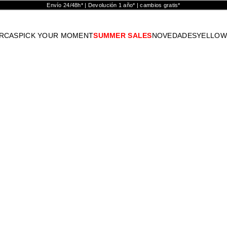
Envío 24/48h* | Devolución 1 año* | cambios gratis*
RCAS
PICK YOUR MOMENT
SUMMER SALES
NOVEDADES
YELLOW