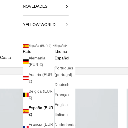
NOVEDADES
YELLOW WORLD
España (EUR €)
Español
País
Idioma
Cesta
Alemania
Español
(EUR €)
Português
Austria (EUR
(portugal)
€)
Deutsch
Bélgica (EUR
Français
€)
English
España (EUR
€)
Italiano
Francia (EUR
Nederlands