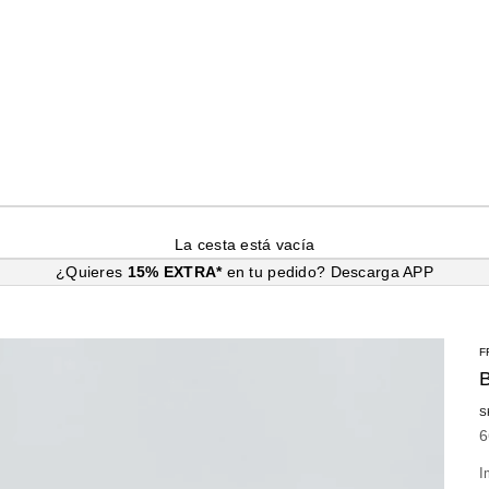
La cesta está vacía
¿Quieres
15% EXTRA*
en tu pedido?
Descarga APP
F
S
P
6
I