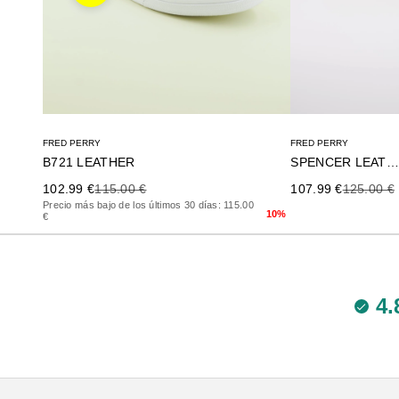
FRED PERRY
FRED PERRY
SPENCER LEATHER
B721 LEATHER
Precio de oferta
Precio an
Precio de oferta
Precio anterior
107.99 €
125.00 €
102.99 €
115.00 €
Precio más bajo de los últimos 30 días: 115.00
10%
€
4.