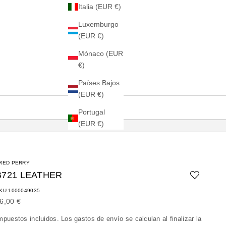
Italia (EUR €)
Luxemburgo
(EUR €)
Mónaco (EUR
€)
Países Bajos
(EUR €)
Portugal
(EUR €)
RED PERRY
B721 LEATHER
KU 1000049035
recio de oferta
6,00 €
mpuestos incluidos. Los
gastos de envío
se calculan al finalizar la