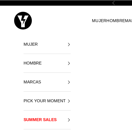
Ir al contenido
Anterior
Yellowshop
MUJER
HOMBRE
MA
MUJER
HOMBRE
MARCAS
PICK YOUR MOMENT
SUMMER SALES