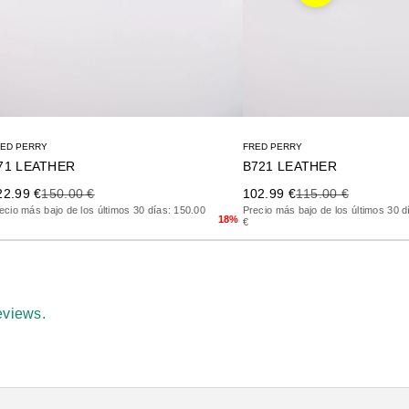
RED PERRY
FRED PERRY
71 LEATHER
B721 LEATHER
ecio de oferta
Precio anterior
Precio de oferta
Precio anterior
22.99 €
150.00 €
102.99 €
115.00 €
ecio más bajo de los últimos 30 días: 150.00
Precio más bajo de los últimos 30 d
18%
€
eviews.