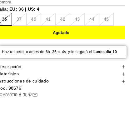
ompra
alla:
EU: 36 | US: 4
36
37
40
41
42
43
44
45
Agotado
Haz un pedido antes de 6h. 35m. 3s. y te llegará el
Lunes día 10
escripción
ateriales
nstrucciones de cuidado
od. 98676
OMPARTIR