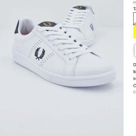
c
T
D
M
I
C
C