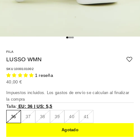
Ir al artículo 1
Ir al artículo 2
Ir al artículo 3
Ir al artículo 4
FILA
LUSSO WMN
SKU 1000101002
1 reseña
Precio de oferta
40,00 €
Impuestos incluidos. Los
gastos de envío
se calculan al finalizar
la compra
Talla:
EU: 36 | US: 5,5
36
37
38
39
40
41
Agotado