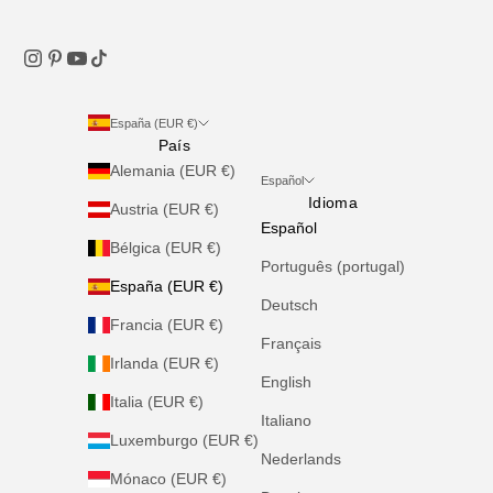
España (EUR €)
País
Alemania (EUR €)
Español
Idioma
Austria (EUR €)
Español
Bélgica (EUR €)
Português (portugal)
España (EUR €)
Deutsch
Francia (EUR €)
Français
Irlanda (EUR €)
English
Italia (EUR €)
Italiano
×
×
¡Hey! 👋 ¿Necesitas ayuda?
¡Hey! 👋 ¿Necesitas ayuda?
Luxemburgo (EUR €)
Nederlands
¡Estoy aquí para ti!
¡Estoy aquí para ti!
Mónaco (EUR €)