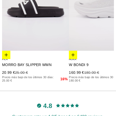
Elige opciones
Elige opciones
HOKA
FILA
W BONDI 9
MORRO BAY SLIPPER WMN
Precio de oferta
Precio anterior
Precio de oferta
Precio anterior
160.99 €
180.00 €
20.99 €
25.00 €
Precio más bajo de los últimos 30 d
Precio más bajo de los últimos 30 días:
16%
180.00 €
25.00 €
4.8