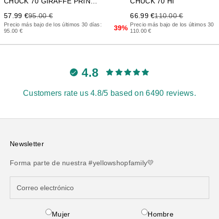
CHUCK 70 GIRAFFE PRINT PPP
CHUCK 70 HI
Precio de oferta
Precio anterior
Precio de oferta
Precio anterior
57.99 €
95.00 €
66.99 €
110.00 €
Precio más bajo de los últimos 30 días:
Precio más bajo de los últimos 30 d
39%
95.00 €
110.00 €
4.8
Customers rate us 4.8/5 based on 6490 reviews.
Newsletter
Forma parte de nuestra #yellowshopfamily💛
Mujer
Hombre