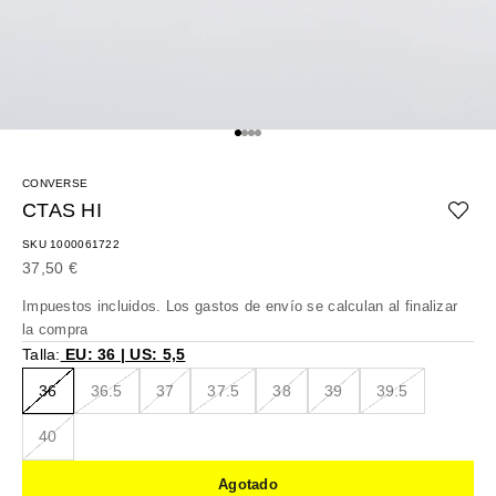
Ir al artículo 1
Ir al artículo 2
Ir al artículo 3
Ir al artículo 4
CONVERSE
CTAS HI
SKU 1000061722
Precio de oferta
37,50 €
Impuestos incluidos. Los
gastos de envío
se calculan al finalizar
la compra
Talla:
EU: 36 | US: 5,5
36
36.5
37
37.5
38
39
39.5
40
Agotado