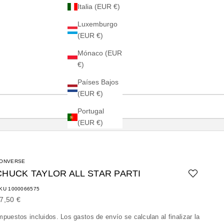
Italia (EUR €)
Luxemburgo
(EUR €)
Mónaco (EUR
€)
Países Bajos
(EUR €)
Portugal
(EUR €)
ONVERSE
CHUCK TAYLOR ALL STAR PARTI
KU 1000066575
recio de oferta
7,50 €
mpuestos incluidos. Los
gastos de envío
se calculan al finalizar la