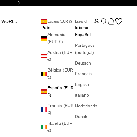
Siguiente
Abrir página de la cu
Abrir búsqueda
Abrir cesta
Abrir la wis
 WORLD
España (EUR €)
Español
País
Idioma
Alemania
Español
(EUR €)
Português
Austria (EUR
(portugal)
€)
Deutsch
Bélgica (EUR
Français
€)
English
España (EUR
€)
Italiano
Francia (EUR
Nederlands
€)
Dansk
Irlanda (EUR
€)