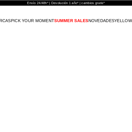
Envío 24/48h* | Devolución 1 año* | cambios gratis*
RCAS
PICK YOUR MOMENT
SUMMER SALES
NOVEDADES
YELLOW