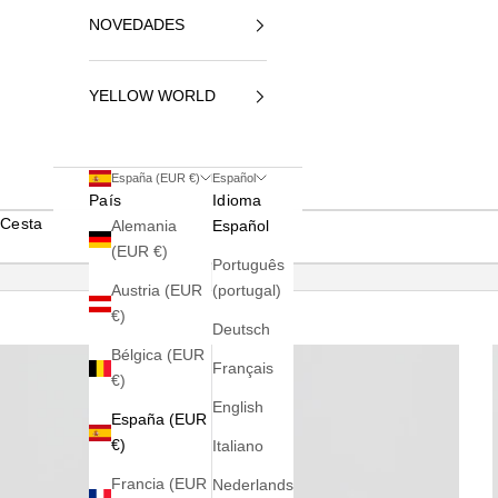
NOVEDADES
YELLOW WORLD
España (EUR €)
Español
País
Idioma
Cesta
Alemania
Español
(EUR €)
Português
Austria (EUR
(portugal)
€)
Deutsch
Bélgica (EUR
Français
€)
English
España (EUR
€)
Italiano
Francia (EUR
Nederlands