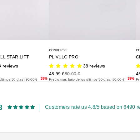
CONVERSE
C
LL STAR LIFT
PL VULC PRO
8 reviews
38 reviews
rior
Precio de oferta
Precio anterior
Pr
48.99 €
80.00 €
4
39%
39%
últimos 30 días: 90.00 €
Precio más bajo de los últimos 30 días: 80.00 €
Pr
8
Customers rate us 4.8/5 based on 6490 r