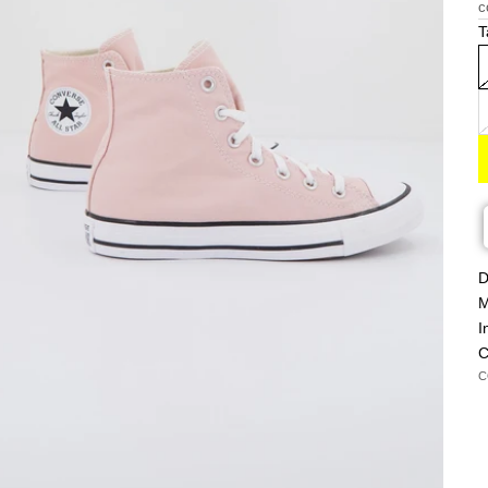
c
T
D
M
I
C
C