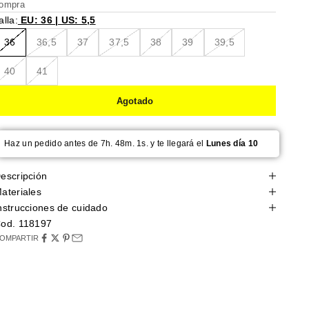
ompra
alla:
EU: 36 | US: 5,5
36
36,5
37
37,5
38
39
39,5
40
41
Agotado
Haz un pedido antes de 7h. 48m. 0s. y te llegará el
Lunes día 10
escripción
ateriales
nstrucciones de cuidado
od. 118197
OMPARTIR