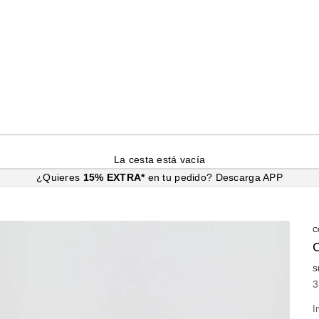
La cesta está vacía
¿Quieres
15% EXTRA*
en tu pedido?
Descarga APP
C
S
P
3
I