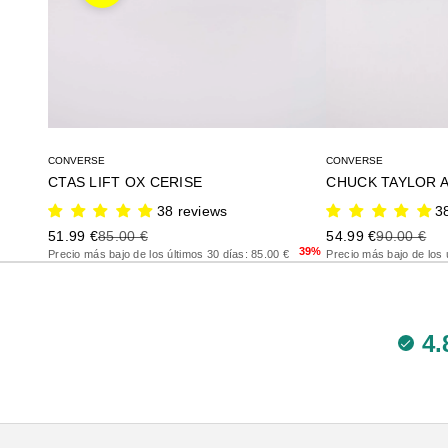
CONVERSE
CONVERSE
CTAS LIFT OX CERISE
CHUCK TAYLOR A
38 reviews
3
Precio de oferta
Precio anterior
Precio de oferta
Precio ante
51.99 €
85.00 €
54.99 €
90.00 €
39%
Precio más bajo de los últimos 30 días: 85.00 €
Precio más bajo de los 
4.