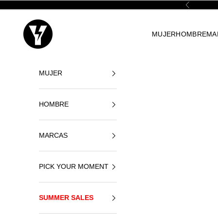
Ir al contenido
Anterior
Yellowshop
MUJER
HOMBRE
MA
MUJER
HOMBRE
MARCAS
PICK YOUR MOMENT
SUMMER SALES