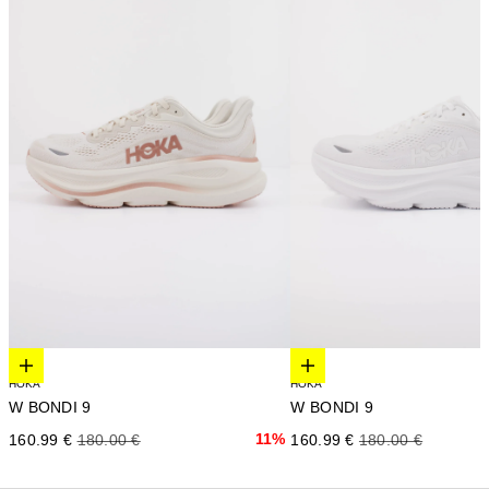
Elige opciones
Elige opciones
HOKA
HOKA
W BONDI 9
W BONDI 9
Precio de oferta
Precio normal
11%
Precio de oferta
Precio normal
160.99 €
180.00 €
160.99 €
180.00 €