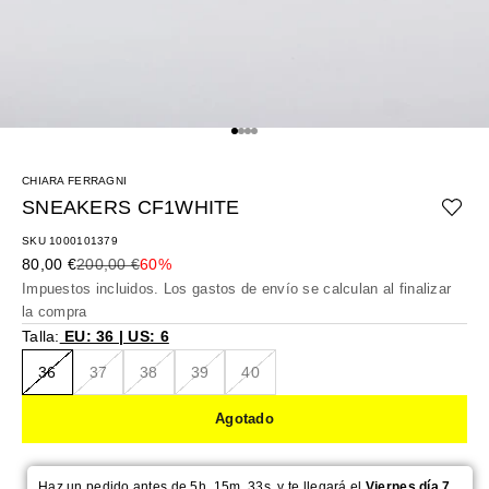
Ir al artículo 1
Ir al artículo 2
Ir al artículo 3
Ir al artículo 4
CHIARA FERRAGNI
SNEAKERS CF1WHITE
SKU 1000101379
Precio de oferta
Precio normal
80,00 €
200,00 €
60%
Impuestos incluidos. Los
gastos de envío
se calculan al finalizar
la compra
Talla:
EU: 36 | US: 6
36
37
38
39
40
Agotado
Haz un pedido antes de 5h. 15m. 33s. y te llegará el
Viernes día 7