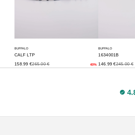
BUFFALO
BUFFALO
CALF LTP
1634001B
Precio de oferta
Precio anterior
Precio de oferta
Precio an
158.99 €
265.00 €
146.99 €
245.00 €
40%
4.