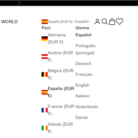
Siguiente
Abrir página de la cu
Abrir búsqueda
Abrir cesta
Abrir la wis
 WORLD
España (EUR €)
Español
País
Idioma
Alemania
Español
(EUR €)
Português
Austria (EUR
(portugal)
€)
Deutsch
Bélgica (EUR
Français
€)
English
España (EUR
€)
Italiano
Francia (EUR
Nederlands
€)
Dansk
Irlanda (EUR
€)