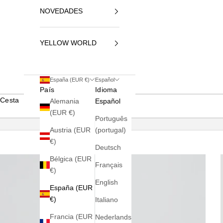
NOVEDADES
YELLOW WORLD
España (EUR €)
Español
País
Idioma
Cesta
Alemania
Español
(EUR €)
Português
Austria (EUR
(portugal)
€)
Deutsch
Bélgica (EUR
Français
€)
English
España (EUR
€)
Italiano
Francia (EUR
Nederlands