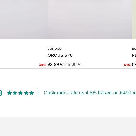
BUFFALO
B
ORCUS SK8
F
terior
Precio de oferta
Precio anterior
Pr
92.99 €
155.00 €
8
40%
40%
8
Customers rate us 4.8/5 based on 6490 r