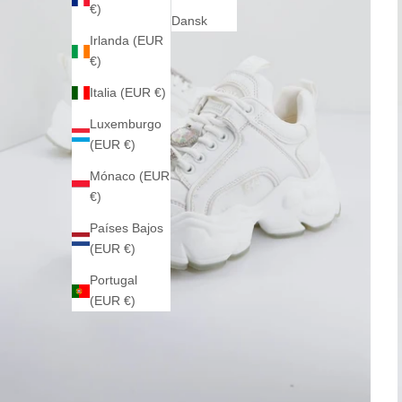
€)
Dansk
Irlanda (EUR
€)
Italia (EUR €)
Luxemburgo
(EUR €)
Mónaco (EUR
€)
Países Bajos
(EUR €)
Portugal
(EUR €)