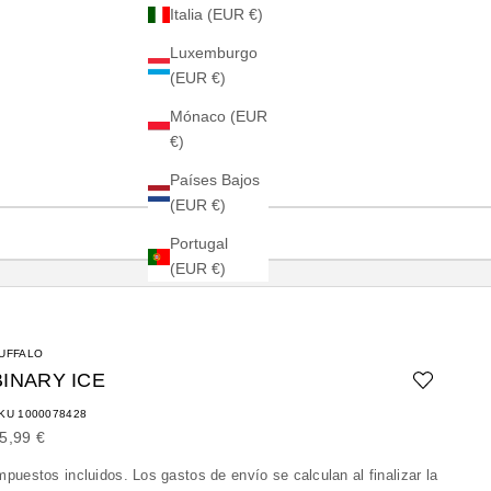
Italia (EUR €)
Luxemburgo
(EUR €)
Mónaco (EUR
€)
Países Bajos
(EUR €)
Portugal
(EUR €)
UFFALO
BINARY ICE
KU 1000078428
recio de oferta
5,99 €
mpuestos incluidos. Los
gastos de envío
se calculan al finalizar la