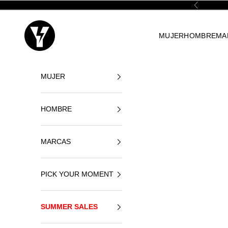
Ir al contenido
Anterior
Yellowshop
MUJER
HOMBRE
MA
MUJER
HOMBRE
MARCAS
PICK YOUR MOMENT
SUMMER SALES