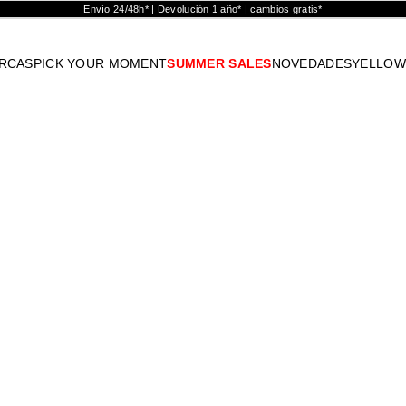
Envío 24/48h* | Devolución 1 año* | cambios gratis*
RCAS
PICK YOUR MOMENT
SUMMER SALES
NOVEDADES
YELLOW