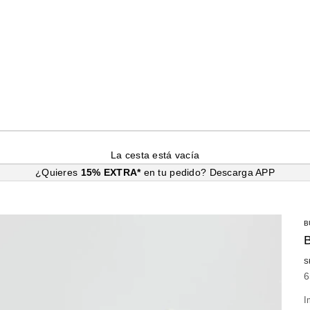
La cesta está vacía
¿Quieres
15% EXTRA*
en tu pedido?
Descarga APP
B
S
P
6
I