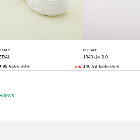
UFFALO
BUFFALO
ERAL
1340-14 2.0
ecio de oferta
Precio anterior
Precio de oferta
Precio anterior
9.99 €
150.00 €
146.99 €
245.00 €
40%
eviews.