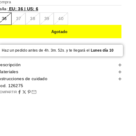
ompra
alla:
EU: 36 | US: 6
36
37
38
39
40
Agotado
Haz un pedido antes de 4h. 3m. 51s. y te llegará el
Lunes día 10
escripción
ateriales
nstrucciones de cuidado
od. 126275
OMPARTIR