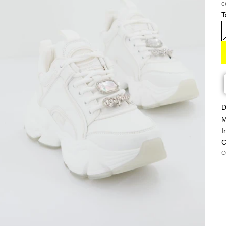
c
T
D
M
I
C
C