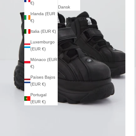
€)
Dansk
Irlanda (EUR
€)
Italia (EUR €)
Luxemburgo
(EUR €)
Mónaco (EUR
€)
Países Bajos
(EUR €)
Portugal
(EUR €)