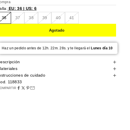
ompra
alla:
EU: 36 | US: 6
36
37
38
39
40
41
Agotado
Haz un pedido antes de 12h. 22m. 27s. y te llegará el
Lunes día 10
escripción
ateriales
nstrucciones de cuidado
od. 118833
OMPARTIR