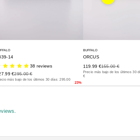
Siguiente
UFFALO
BUFFALO
339-14
ORCUS
38 reviews
Precio de oferta
Precio anterior
119.99 €
155.00 €
Precio más bajo de los últimos 30 d
ecio de oferta
Precio anterior
27.99 €
295.00 €
€
ecio más bajo de los últimos 30 días: 295.00
23%
eviews.