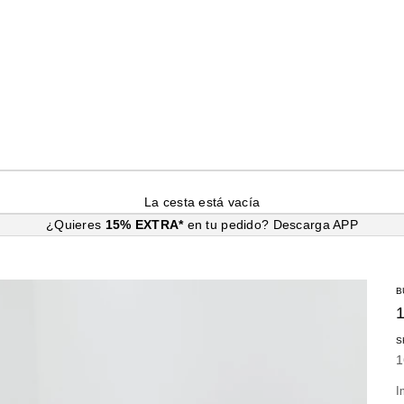
La cesta está vacía
¿Quieres
15% EXTRA*
en tu pedido?
Descarga APP
B
S
P
1
I