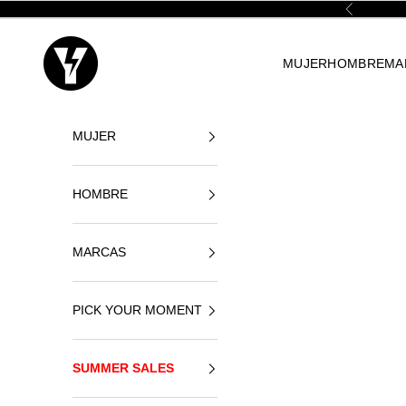
Ir al contenido
Anterior
Yellowshop
MUJER
HOMBRE
MA
MUJER
HOMBRE
MARCAS
PICK YOUR MOMENT
SUMMER SALES