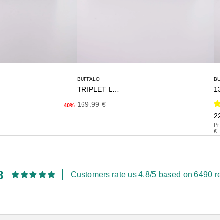
BUFFALO
B
TRIPLET LACE
1
terior
Precio de oferta
169.99 €
40%
Pr
2
Pr
€
8
Customers rate us 4.8/5 based on 6490 r