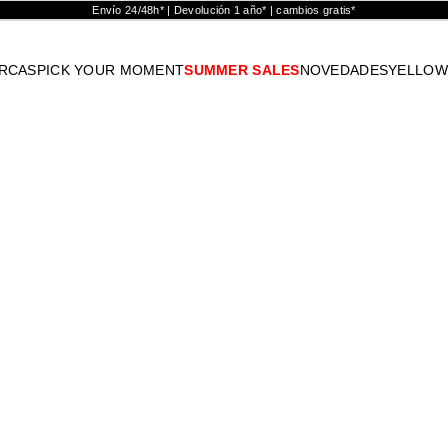
Envío 24/48h* | Devolución 1 año* | cambios gratis*
RCAS
PICK YOUR MOMENT
SUMMER SALES
NOVEDADES
YELLOW