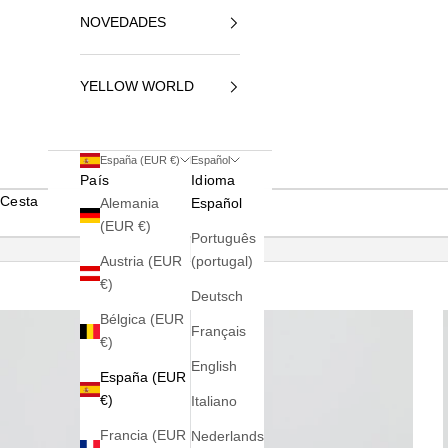
NOVEDADES
YELLOW WORLD
España (EUR €)
Español
País
Idioma
Cesta
Alemania
Español
(EUR €)
Português
Austria (EUR
(portugal)
€)
Deutsch
Bélgica (EUR
Français
€)
English
España (EUR
€)
Italiano
Francia (EUR
Nederlands