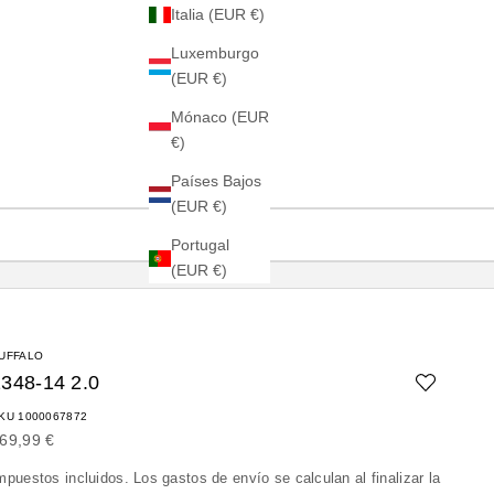
Italia (EUR €)
Luxemburgo
(EUR €)
Mónaco (EUR
€)
Países Bajos
(EUR €)
Portugal
(EUR €)
UFFALO
1348-14 2.0
KU 1000067872
recio de oferta
69,99 €
mpuestos incluidos. Los
gastos de envío
se calculan al finalizar la