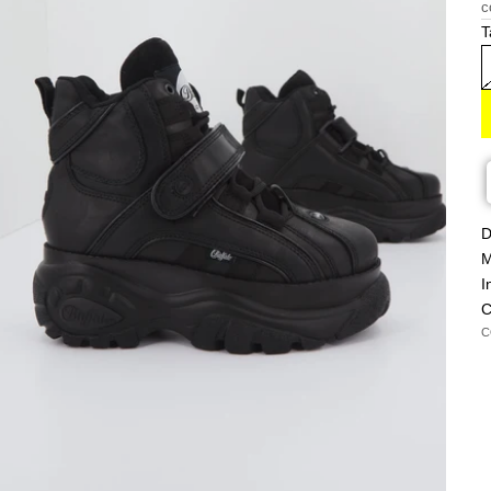
c
T
D
M
I
C
C