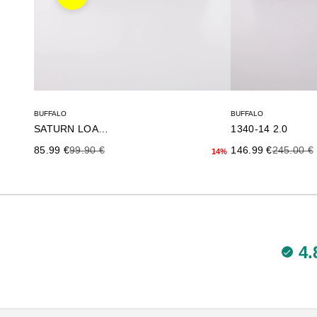
Anterior
BUFFALO
BUFFALO
SATURN LOAFER
1340-14 2.0
Precio de oferta
Precio anterior
Precio de oferta
Precio an
85.99 €
99.90 €
146.99 €
245.00 €
14%
4.