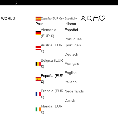
Siguiente
Abrir página de la cu
Abrir búsqueda
Abrir cesta
Abrir la wis
 WORLD
España (EUR €)
Español
País
Idioma
Alemania
Español
(EUR €)
Português
Austria (EUR
(portugal)
€)
Deutsch
Bélgica (EUR
Français
€)
English
España (EUR
€)
Italiano
Francia (EUR
Nederlands
€)
Dansk
Irlanda (EUR
€)