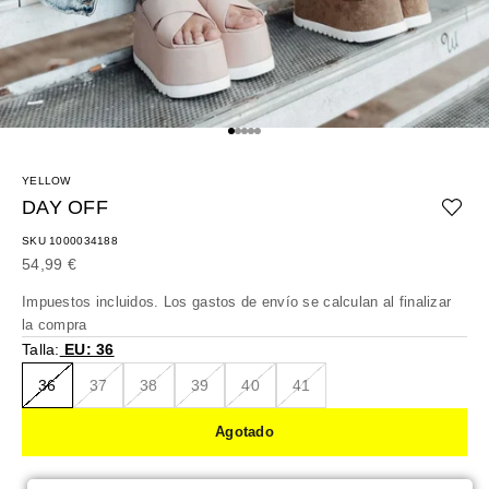
Ir al artículo 1
Ir al artículo 2
Ir al artículo 3
Ir al artículo 4
Ir al artículo 5
YELLOW
DAY OFF
SKU 1000034188
Precio de oferta
54,99 €
Impuestos incluidos. Los
gastos de envío
se calculan al finalizar
la compra
Talla:
EU: 36
36
37
38
39
40
41
Agotado