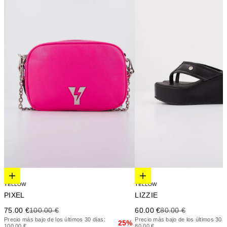
Elige opciones
Elige opciones
YELLOW
YELLOW
PIXEL
LIZZIE
Precio de oferta
Precio anterior
Precio de oferta
Precio anterior
75.00 €
100.00 €
60.00 €
80.00 €
Precio más bajo de los últimos 30 días:
Precio más bajo de los últimos 30 d
25%
100.00 €
80.00 €