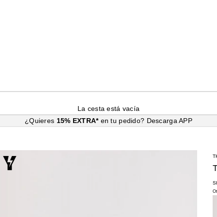
La cesta está vacía
¿Quieres
15% EXTRA*
en tu pedido?
Descarga APP
T
S
O