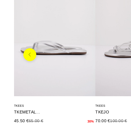
Anterior
TKEES
TKEES
TKEMETALLICS
TKEJO
Precio de oferta
Precio anterior
Precio de oferta
Precio ante
45.50 €
65.00 €
70.00 €
100.00 €
30%