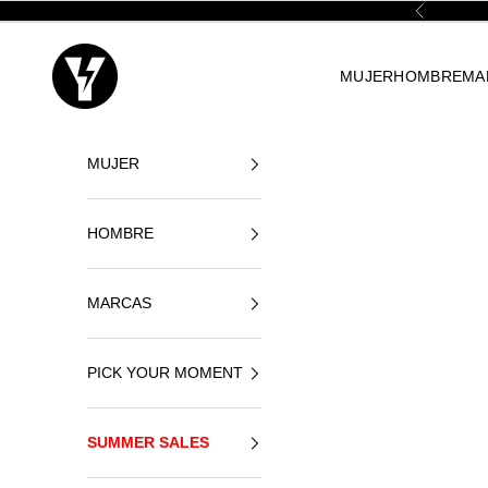
Ir al contenido
Anterior
Yellowshop
MUJER
HOMBRE
MA
MUJER
HOMBRE
MARCAS
PICK YOUR MOMENT
SUMMER SALES