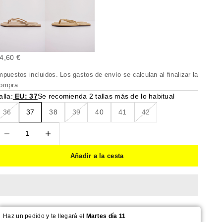
recio de oferta
4,60 €
mpuestos incluidos. Los
gastos de envío
se calculan al finalizar la
ompra
alla:
EU: 37
Se recomienda 2 tallas más de lo habitual
36
37
38
39
40
41
42
educir cantidad
Reducir cantidad
Añadir a la cesta
Haz un pedido y te llegará el
Martes día 11