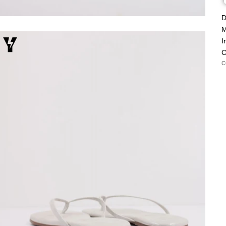
D
M
I
C
C