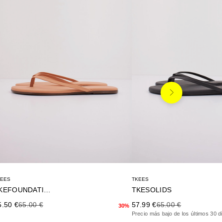
Siguiente
KEES
TKEES
TKEFOUNDATIONS
TKESOLIDS
ecio de oferta
Precio anterior
Precio de oferta
Precio anterior
5.50 €
65.00 €
57.99 €
65.00 €
30%
Precio más bajo de los últimos 30 d