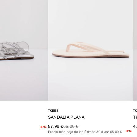
TKEES
T
SANDALIA PLANA
Precio de oferta
Precio anterior
rior
Pr
57.99 €
65.00 €
4
30%
11%
Precio más bajo de los últimos 30 días: 65.00 €