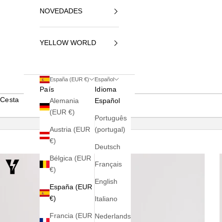
NOVEDADES
YELLOW WORLD
España (EUR €)
Español
País
Idioma
Cesta
Alemania
Español
(EUR €)
Português
Austria (EUR
(portugal)
€)
Deutsch
Bélgica (EUR
Français
€)
English
España (EUR
€)
Italiano
Francia (EUR
Nederlands