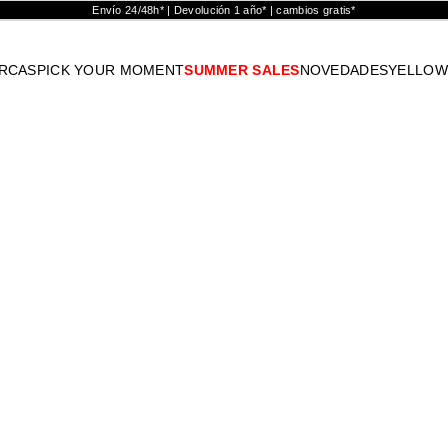
Envío 24/48h* | Devolución 1 año* | cambios gratis*
RCAS
PICK YOUR MOMENT
SUMMER SALES
NOVEDADES
YELLOW