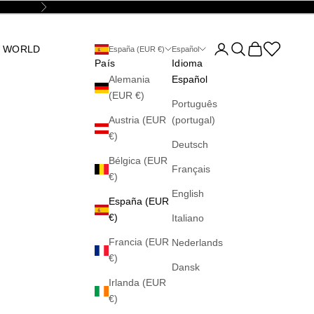
Siguiente
Abrir página de la cu
Abrir búsqueda
Abrir cesta
Abrir la wis
 WORLD
España (EUR €)
Español
País
Idioma
Alemania
Español
(EUR €)
Português
Austria (EUR
(portugal)
€)
Deutsch
Bélgica (EUR
Français
€)
English
España (EUR
€)
Italiano
Francia (EUR
Nederlands
€)
Dansk
Irlanda (EUR
€)