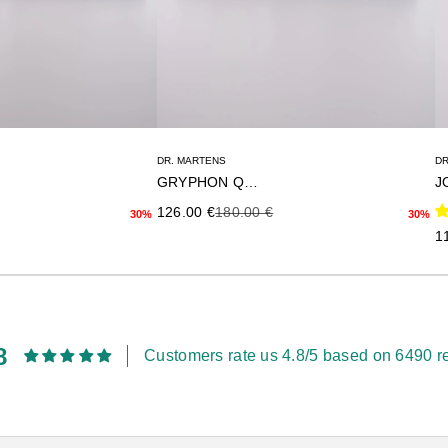
DR. MARTENS
DR
GRYPHON QUAD
J
terior
Precio de oferta
Precio anterior
126.00 €
180.00 €
30%
30%
Pr
1
8
Customers rate us 4.8/5 based on 6490 r