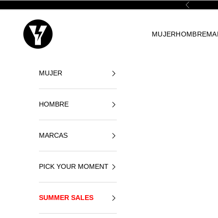
Ir al contenido
Anterior
Yellowshop
MUJER
HOMBRE
MA
MUJER
HOMBRE
MARCAS
PICK YOUR MOMENT
SUMMER SALES