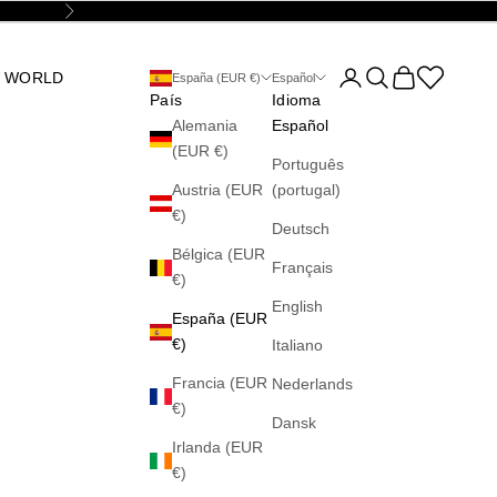
Siguiente
Abrir página de la cu
Abrir búsqueda
Abrir cesta
Abrir la wis
 WORLD
España (EUR €)
Español
País
Idioma
Alemania
Español
(EUR €)
Português
Austria (EUR
(portugal)
€)
Deutsch
Bélgica (EUR
Français
€)
English
España (EUR
€)
Italiano
Francia (EUR
Nederlands
€)
Dansk
Irlanda (EUR
€)