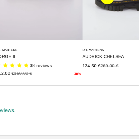
Siguiente
. MARTENS
DR. MARTENS
ORGE II
AUDRICK CHELSEA TALL
38 reviews
Precio de oferta
Precio anterior
134.50 €
269.00 €
ecio de oferta
Precio anterior
12.00 €
160.00 €
30%
eviews.