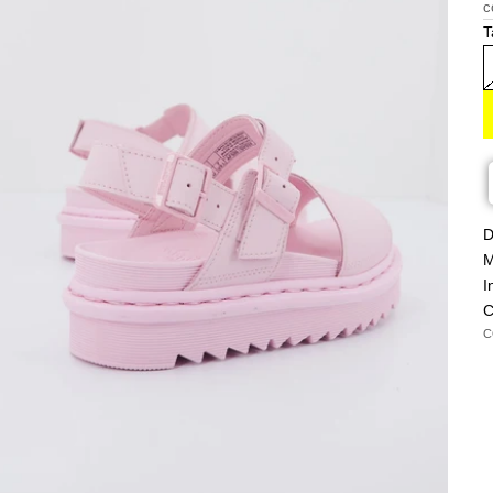
c
T
D
M
I
C
C