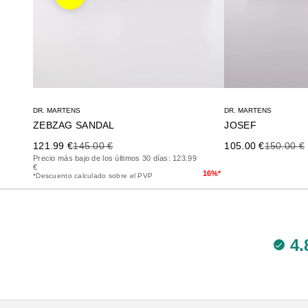
Anterior
DR. MARTENS
DR. MARTENS
ZEBZAG SANDAL
JOSEF
Precio de oferta
Precio anterior
Precio de oferta
Precio an
121.99 €
145.00 €
105.00 €
150.00 €
Precio más bajo de los últimos 30 días: 123.99
€
16%*
*Descuento calculado sobre el PVP
4.