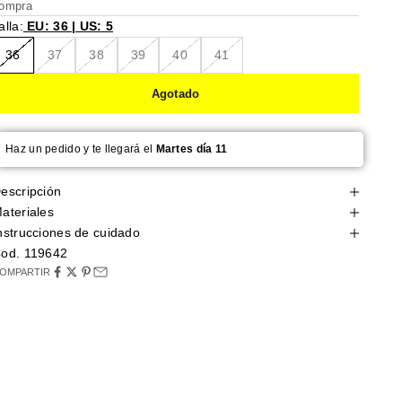
ompra
alla:
EU: 36 | US: 5
36
37
38
39
40
41
Agotado
Haz un pedido y te llegará el
Martes día 11
escripción
ateriales
nstrucciones de cuidado
od. 119642
OMPARTIR