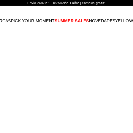
Envío 24/48h* | Devolución 1 año* | cambios gratis*
RCAS
PICK YOUR MOMENT
SUMMER SALES
NOVEDADES
YELLOW