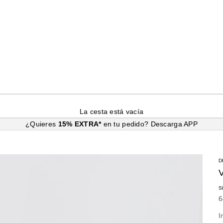
La cesta está vacía
¿Quieres
15% EXTRA*
en tu pedido?
Descarga APP
D
S
P
6
I