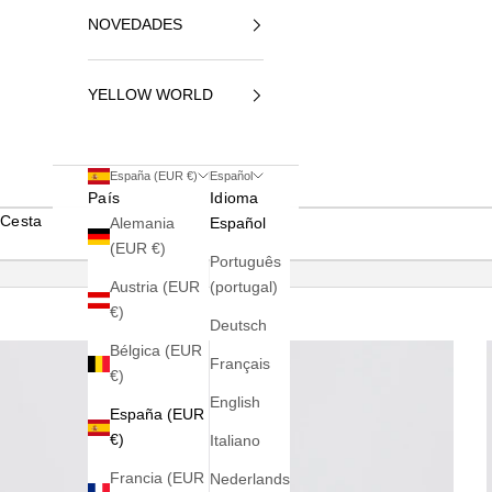
NOVEDADES
YELLOW WORLD
España (EUR €)
Español
País
Idioma
Cesta
Alemania
Español
(EUR €)
Português
Austria (EUR
(portugal)
€)
Deutsch
Bélgica (EUR
Français
€)
English
España (EUR
€)
Italiano
Francia (EUR
Nederlands