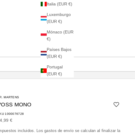
Italia (EUR €)
Luxemburgo
(EUR €)
Mónaco (EUR
€)
Países Bajos
(EUR €)
Portugal
(EUR €)
R. MARTENS
VOSS MONO
KU 1000076728
recio de oferta
4,99 €
mpuestos incluidos. Los
gastos de envío
se calculan al finalizar la