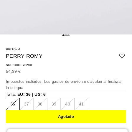
Ir al artículo 1
Ir al artículo 2
Ir al artículo 3
Ir al artículo 4
BUFFALO
PERRY ROMY
SKU 1000070280
Precio de oferta
54,99 €
Impuestos incluidos. Los
gastos de envío
se calculan al finalizar
la compra
Talla:
EU: 36 | US: 6
36
37
38
39
40
41
Agotado