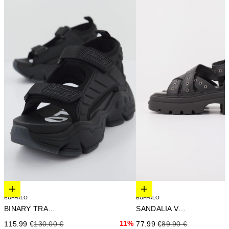
Elige opciones
Elige opciones
BUFFALO
BUFFALO
SANDALIA VEGA
BINARY TRACK
Precio de oferta
Precio anterior
Precio de oferta
Precio anterior
11%
77.99 €
89.90 €
115.99 €
130.00 €