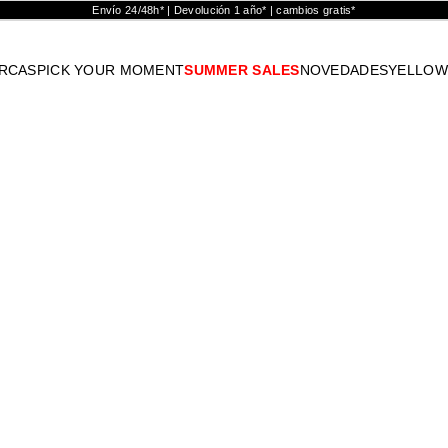
Envío 24/48h* | Devolución 1 año* | cambios gratis*
RCAS
PICK YOUR MOMENT
SUMMER SALES
NOVEDADES
YELLOW