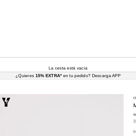
La cesta está vacía
¿Quieres
15% EXTRA*
en tu pedido?
Descarga APP
C
S
P
3
I