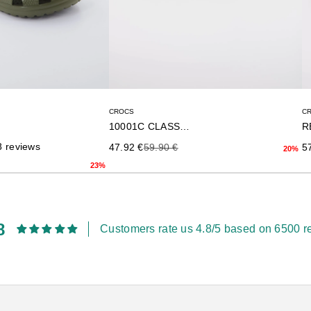
CROCS
C
10001C CLASSIC U
Precio de oferta
Precio anterior
Pr
8 reviews
47.92 €
59.90 €
5
20%
rior
23%
8
Customers rate us 4.8/5 based on 6500 r