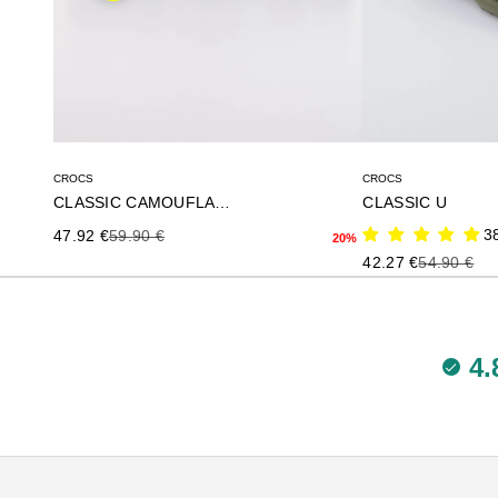
CROCS
CROCS
CLASSIC CAMOUFLAGE U
CLASSIC U
Precio de oferta
Precio anterior
3
47.92 €
59.90 €
20%
Precio de oferta
Precio ante
42.27 €
54.90 €
4.