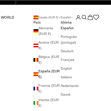
Siguiente
Abrir página de la cu
Abrir búsqueda
Abrir cesta
Abrir la wis
 WORLD
España (EUR €)
Español
País
Idioma
Alemania
Español
(EUR €)
Português
Austria (EUR
(portugal)
€)
Deutsch
Bélgica (EUR
Français
€)
English
España (EUR
€)
Italiano
Francia (EUR
Nederlands
€)
Dansk
Irlanda (EUR
€)