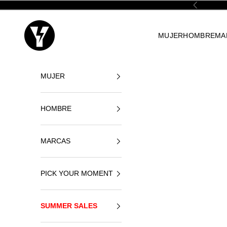
Ir al contenido
Anterior
Yellowshop
MUJER
HOMBRE
MA
MUJER
HOMBRE
MARCAS
PICK YOUR MOMENT
SUMMER SALES