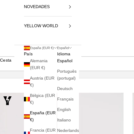
NOVEDADES
YELLOW WORLD
España (EUR €)
Español
País
Idioma
Cesta
Alemania
Español
(EUR €)
Português
Austria (EUR
(portugal)
€)
Deutsch
Bélgica (EUR
Français
€)
English
España (EUR
€)
Italiano
Francia (EUR
Nederlands