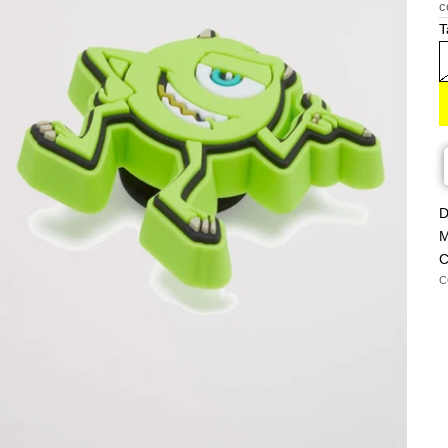
c
T
D
M
C
C