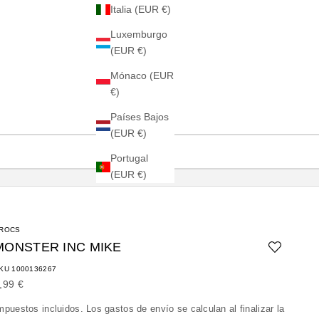
Italia (EUR €)
Luxemburgo
(EUR €)
Mónaco (EUR
€)
Países Bajos
(EUR €)
Portugal
(EUR €)
ROCS
MONSTER INC MIKE
KU 1000136267
recio de oferta
,99 €
mpuestos incluidos. Los
gastos de envío
se calculan al finalizar la