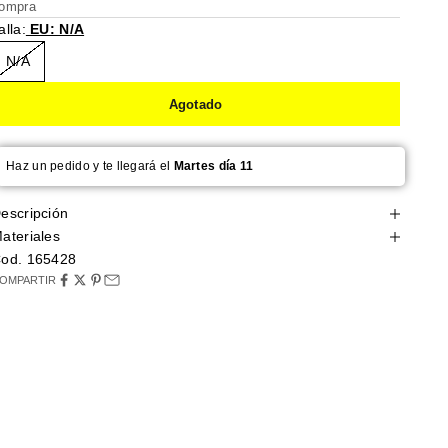
ompra
alla:
EU: N/A
N/A
Agotado
Haz un pedido y te llegará el
Martes día 11
escripción
ateriales
od. 165428
OMPARTIR